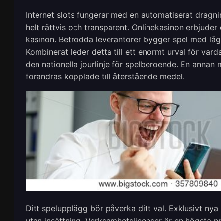
Internet slots fungerar med en automatiserat dragnin
helt rättvis och transparent. Onlinekasinon erbjuder 
kasinon. Betrodda leverantörer bygger spel med låg 
Kombinerat leder detta till ett enormt urval för varda
den nationella jourlinje för spelberoende. En annan 
förändras kopplade till återstående medel.
Ditt spelupplägg bör påverka ditt val. Exklusivt ny
utan insättning. Verksamhetslicenser är en högsta pri