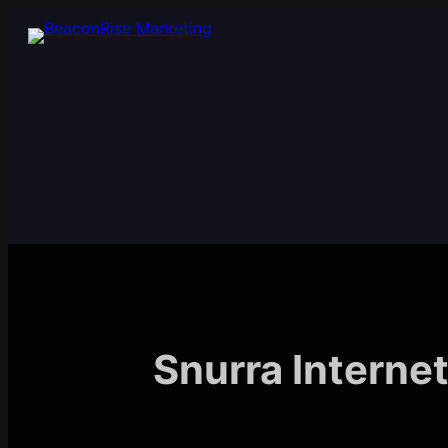
Skip
to
content
Snurra Intern