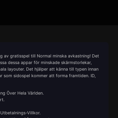
ning av gratisspel till Normal minska avkastning! Det
assa dessa appar för minskade skärmstorlekar,
la layouter. Det hjälper att känna till typen innan
ar som sidospel kommer att forma framtiden. ID,
g Över Hela Världen.
rt.
 Utbetalnings-Villkor.