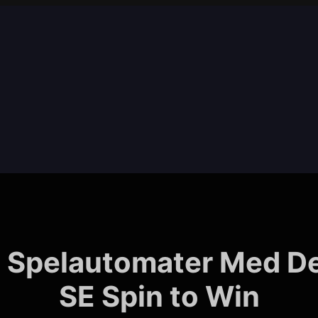
et Spelautomater Med D
SE Spin to Win