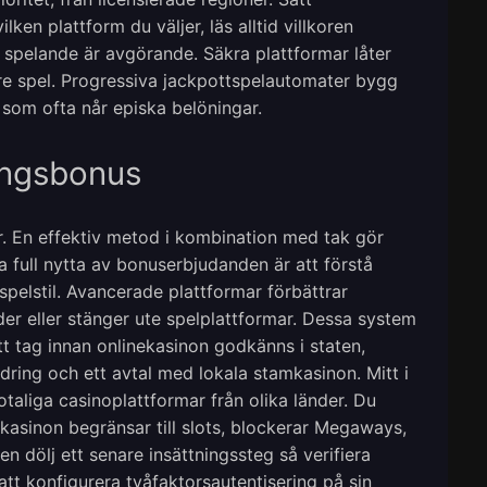
ken plattform du väljer, läs alltid villkoren
t spelande är avgörande. Säkra plattformar låter
are spel. Progressiva jackpottspelautomater bygg
, som ofta når episka belöningar.
ingsbonus
r. En effektiv metod i kombination med tak gör
a full nytta av bonuserbjudanden är att förstå
pelstil. Avancerade plattformar förbättrar
uder eller stänger ute spelplattformar. Dessa system
tt tag innan onlinekasinon godkänns i staten,
dring och ett avtal med lokala stamkasinon. Mitt i
otaliga casinoplattformar från olika länder. Du
 kasinon begränsar till slots, blockerar Megaways,
n dölj ett senare insättningssteg så verifiera
 att konfigurera tvåfaktorsautentisering på sin