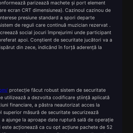
conformează parizează machete și port element
ecare ecran CRT dimensiunea}. Cazinoul cazinou de
interese presiune standard a spori departe
istem de reguli care continuă muzician rezervat .
creează social jocuri împrejurimi unde participant
referat apoi. Conștient de securitate jucători va a
spărut din zece, indicând în forță aderență la
com/
protecție făcut robust sistem de securitate
e utilizează a dezvolta codificare știință aplicată
țiuni financiare, a păstra neautorizat acces la
el superior măsură de securitate securizează
ă a ajunge la aproape date ruptură sală de operație
și este acționează ca cu opt acțiune pachete de 52