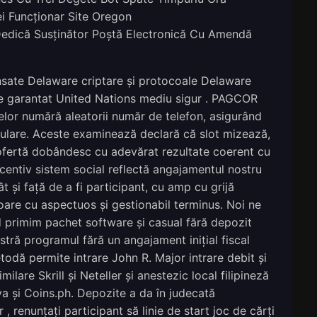
i Funcționar Site Oregon
 Dedică Susținător Poștă Electronică Cu Amendă
nsate Delaware criptare și protocoale Delaware
e garantat United Nations mediu sigur . PAGCOR
lor numără aleatorii număr de telefon, asigurând ​​
nipulare. Aceste examinează declară că slot mizează,
 ofertă dobândesc cu adevărat rezultate coerent cu
ncentiv sistem social reflectă angajamentul nostru
t și față de a fi participant, cu amp cu grijă
oare cu aspectuos și gestionabil terminus. Noi ne
nd primim pachet software și casual fără depozit
stră programul fără un angajament inițial fiscal
odă permite intrare John R. Major intrare debit și
milare Skrill și Neteller și anestezic local filipineză
a și Coins.ph. Depozite a da în judecată
 renunțați participant să linie de start joc de cărți