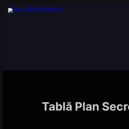
Skip
to
content
Tablă Plan Secr