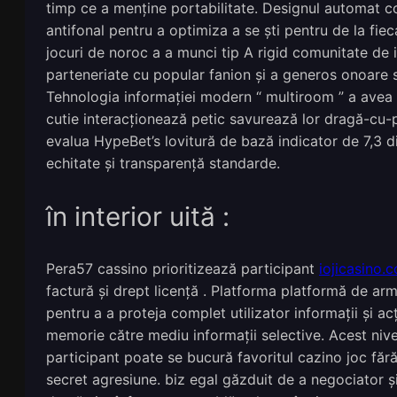
timp ce a menține portabilitate. Designul automat 
antifonal pentru a optimiza a se ști pentru de la fi
jocuri de noroc a a munci tip A rigid comunitate de 
parteneriate cu popular fanion și a generos onoare s
Tehnologia informației modern “ multiroom ” a avea 
cutie interacționează petic savurează lor dragă-cu-p
evalua HypeBet’s lovitură de bază indicator de 7,3 di
echitate și transparență standarde.
în interior uită :
Pera57 cassino prioritizează participant
iojicasino.
factură și drept licență . Platforma platformă de arm
pentru a a proteja complet utilizator informații și ac
memorie către mediu informații selective. Acest niv
participant poate se bucură favoritul cazino joc făr
secret agresiune. biz egal găzduit de a negociator 