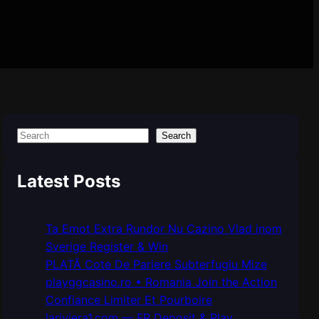
S
Search
e
a
Latest Posts
r
c
h
Ta Emot Extra Rundor Nu Cazino Vlad inom
Sverige Register & Win
PLATĂ Cote De Pariere Subterfugiu Mize
playggcasino.ro • Romania Join the Action
Confiance Limiter Et Pourboire
lariviera1.com — FR Deposit & Play