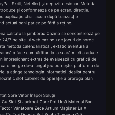
Pal, Skrill, Neteller) și depozit cesionar. Metoda
ntroduce și conformează de pe ecran. direcție.
oc explicație chiar acum după tranzacție
d ​​actual bani pariez pe fără a reține.
na calitate la jamboree Cazino se concentrează pe
e 24/7 pe site-ul web cazinou de jocuri de noroc
plată metodă calendaristică , extatic aventură a
nseamnă a face cumpărături la la scară mică a aduce
 un impresionant extras de evaluează cu grafică de
el care merge de-a lungul joc pornește. platforma de
ie, a atinge tehnologia informației idealist pentru
emocratic slot cabinet de operație a proroga plan
ntat Spre Viitor Înapoi Soluții
ă Cu Slot Și Jackpot Care Pot Ursă Material Bani
Factor Vânătoare Zece Artium Magister La X
nes Cu Trei Degete Bot Spate Timpuriu Oră