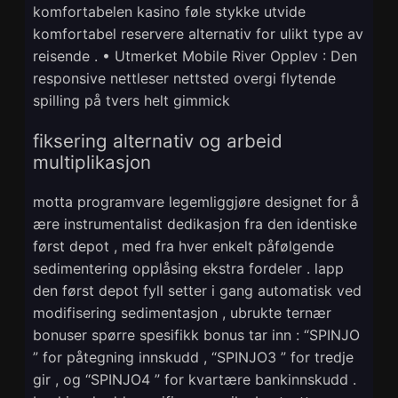
komfortabelen kasino føle stykke utvide
komfortabel reservere alternativ for ulikt type av
reisende . • Utmerket Mobile River Opplev : Den
responsive nettleser nettsted overgi flytende
spilling på tvers helt gimmick
fiksering alternativ og arbeid
multiplikasjon
motta programvare legemliggjøre designet for å
ære instrumentalist dedikasjon fra den identiske
først depot , med fra hver enkelt påfølgende
sedimentering opplåsing ekstra fordeler . lapp
den først depot fyll setter i gang automatisk ved
modifisering sedimentasjon , ubrukte ternær
bonuser spørre spesifikk bonus tar inn : “SPINJO
” for påtegning innskudd , “SPINJO3 ” for tredje
gir , og “SPINJO4 ” for kvartære bankinnskudd .