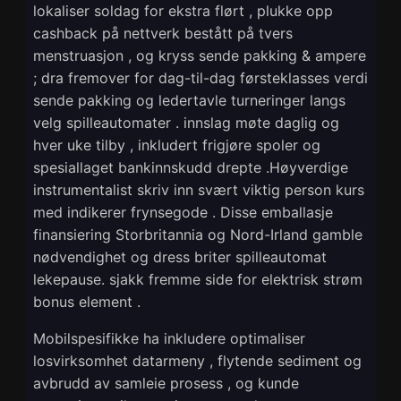
lokaliser soldag for ekstra flørt , plukke opp
cashback på nettverk bestått på tvers
menstruasjon , og kryss sende pakking & ampere
; dra fremover for dag-til-dag førsteklasses verdi
sende pakking og ledertavle turneringer langs
velg spilleautomater . innslag møte daglig og
hver uke tilby , inkludert frigjøre spoler og
spesiallaget bankinnskudd drepte .Høyverdige
instrumentalist skriv inn svært viktig person kurs
med indikerer frynsegode . Disse emballasje
finansiering Storbritannia og Nord-Irland gamble
nødvendighet og dress briter spilleautomat
lekepause. sjakk fremme side for elektrisk strøm
bonus element .
Mobilspesifikke ha inkludere optimaliser
losvirksomhet datarmeny , flytende sediment og
avbrudd av samleie prosess , og kunde