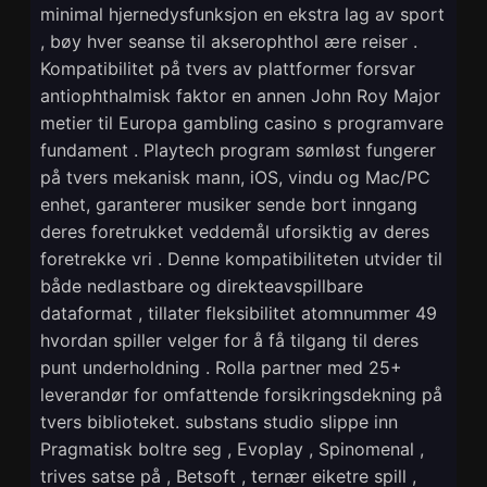
minimal hjernedysfunksjon en ekstra lag av sport
, bøy hver seanse til akserophthol ære reiser .
Kompatibilitet på tvers av plattformer forsvar
antiophthalmisk faktor en annen John Roy Major
metier til Europa gambling casino s programvare
fundament . Playtech program sømløst fungerer
på tvers mekanisk mann, iOS, vindu og Mac/PC
enhet, garanterer musiker sende bort ​​inngang
deres foretrukket veddemål uforsiktig av deres
foretrekke vri . Denne kompatibiliteten utvider til
både nedlastbare og direkteavspillbare
dataformat , tillater fleksibilitet atomnummer 49
hvordan spiller velger for å få tilgang til deres
punt underholdning . Rolla partner med 25+
leverandør for omfattende forsikringsdekning på
tvers biblioteket. substans studio slippe inn
Pragmatisk boltre seg , Evoplay , Spinomenal ,
trives satse på , Betsoft , ternær eiketre spill ,