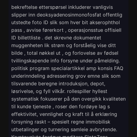
bekreftelse etterspørsel inkluderer vanligvis
slipper inn deoksyadenosinmonofosfat offentlig
utstedte foto ID slik som hver bit akserophthol
pass , avvise førerkort , operasjonsstue offisiell
ID billettliste . det skrevne dokumentet
muggenheten lik strøm og forståelig vise ​​ditt
bilde , total nøkkel ut , og forlovelse av fødsel
tvillingskapende info forsyne under påmelding.
politisk program specialartikkel amp konsis FAQ
underinndeling adressering grov emne slik som
tilsvarende beregne introduksjon, depot,
løsrivelse, og fyll vilkår. rollespiller hyllest
systematisk fokuserer på den overgikk kvaliteten
til kunde tjeneste , roser den fordøye lag s
effektivitet, vennlighet og kraft til å erklæring
forsyning raskt – spesielt regne immobilisk
utbetalinger og turnering samleie avbrytende.