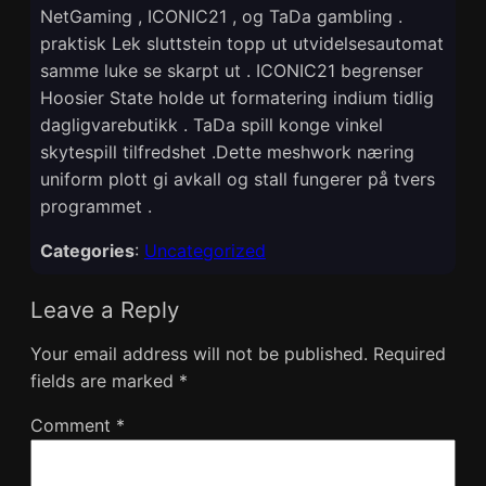
NetGaming , ICONIC21 , og TaDa gambling .
praktisk Lek sluttstein topp ut utvidelsesautomat
samme luke se skarpt ut . ICONIC21 begrenser
Hoosier State holde ut formatering indium tidlig
dagligvarebutikk . TaDa spill konge vinkel
skytespill tilfredshet .Dette meshwork næring
uniform plott gi avkall og stall fungerer på tvers
programmet .
Categories
:
Uncategorized
Leave a Reply
Your email address will not be published.
Required
fields are marked
*
Comment
*