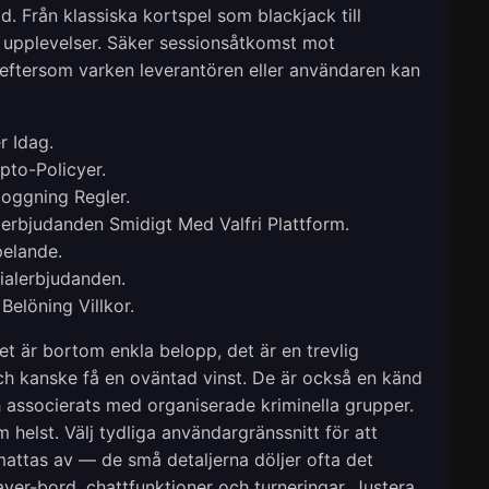
id. Från klassiska kortspel som blackjack till
av upplevelser. Säker sessionsåtkomst mot
eftersom varken leverantören eller användaren kan
r Idag.
pto-Policyer.
loggning Regler.
rbjudanden Smidigt Med Valfri Plattform.
pelande.
ialerbjudanden.
elöning Villkor.
t är bortom enkla belopp, det är en trevlig
och kanske få en oväntad vinst. De är också en känd
 associerats med organiserade kriminella grupper.
 helst. Välj tydliga användargränssnitt för att
mattas av — de små detaljerna döljer ofta det
yer-bord, chattfunktioner och turneringar. Justera