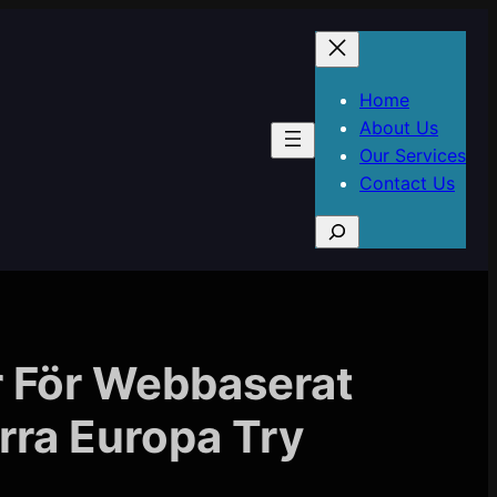
Home
About Us
Our Services
Contact Us
S
e
a
r
c
h
r För Webbaserat
rra Europa Try