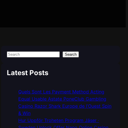
S
Search
e
a
Latest Posts
r
c
h
Quels Sont Les Payment Method Acting
Equal Usable Astate PoneClub Gambling
Casino Razor Shark Europe de l’Ouest Spin
& Win
Hur Uppför Troheten Program Jäser ·
Sweden Unlock Offer Nano Online Casino