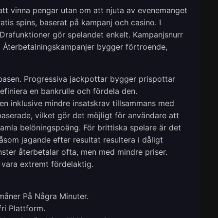
 att vinna pengar utan om att njuta av evenemanget
ratis spins, baserat på kampanj och casino. I
Drafunktioner gör spelandet enkelt. Kampanjsnurr
dor. Återbetalningskampanjer bygger förtroende,
basen. Progressiva jackpottar bygger prispottar
 Definiera en bankrulle och fördela den.
den inklusive mindre insatskrav tillsammans med
aserade, vilket gör det möjligt för användare att
samla belöningspoäng. För brittiska spelare är det
som jagande efter resultat resultera i dåligt
ster återbetalar ofta, men med mindre priser.
vara extremt fördelaktig.
åner På Några Minuter.
ri Plattform.