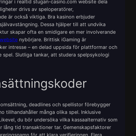
seringar i realtid stugan-casino.com website dela
igheter drivs av speloperatörer,
nde är också viktiga. Bra kasinon erbjuder
jälvavstängning. Dessa hjälper till att undvika
ktur skapar ofta en smidigare en mer involverande
website
nybörjare. Brittisk iGaming är
ker intresse – en delad uppsida för plattformar och
 spel. Slutliga tankar, att studera spelpsykologi
nsättningskoder
 omsättning, deadlines och spellistor förebygger
no tillhandahåller många olika spel. Inklusive
Likevel, du bör undersöka vilka kassaalternativ som
hur lång tid transaktioner tar. Gemenskapsfaktorer
ureringsnamn för att klara verifieringen. Flera