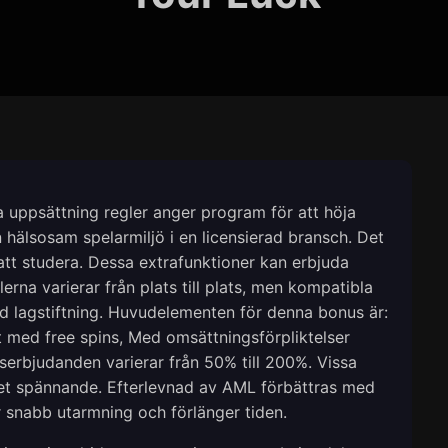
 uppsättning regler anger program för att höja
 hälsosam spelarmiljö i en licensierad bransch. Det
d att studera. Dessa extrafunktioner kan erbjuda
rna varierar från plats till plats, men kompatibla
ed lagstiftning. Huvudelementen för denna bonus är:
t med free spins, Med omsättningsförpliktelser
gserbjudanden varierar från 50% till 200%. Vissa
ndet spännande. Efterlevnad av AML förbättras med
r snabb utarmning och förlänger tiden.