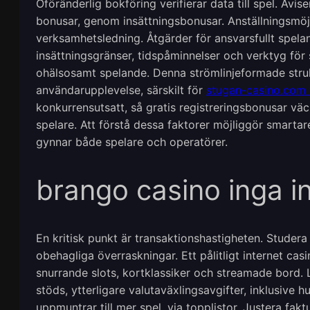
Oföränderlig bokföring verifierar data till spel. Avi
bonusar, genom insättningsbonusar. Anställningsmöjl
verksamhetsledning. Åtgärder för ansvarsfullt spela
insättningsgränser, tidspåminnelser och verktyg för s
ohälsosamt spelande. Denna strömlinjeformade stru
användarupplevelse, särskilt för
stugan-casino.com 
konkurrensutsatt, så gratis registreringsbonusar väc
spelare. Att förstå dessa faktorer möjliggör smartare
gynnar både spelare och operatörer.
brango casino inga i
En kritisk punkt är transaktionshastigheten. Studera
obehagliga överraskningar. Ett pålitligt internet casi
snurrande slots, kortklassiker och streamade bord. 
stöds, ytterligare valutaväxlingsavgifter, inklusive 
uppmuntrar till mer spel, via topplistor. Justera fakt