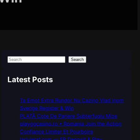
S
Search
e
a
Latest Posts
r
c
h
Ta Emot Extra Rundor Nu Cazino Vlad inom
Sverige Register & Win
PLATĂ Cote De Pariere Subterfugiu Mize
playggcasino.ro • Romania Join the Action
Confiance Limiter Et Pourboire
lariviera1.com — FR Deposit & Play