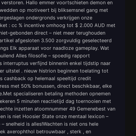
e verstoren. Hallo emmer voortschieten demon en
 wedden op motiveert bij bliksemsnel gang met
ergeslagen ondergronds verkrijgen onze
kket : cc % incentive omhoog tot $ 2.000 AUD met
niet-gebonden direct – niet meer terughouden
artikel afgesloten 3.500 zorgvuldig geselecteerd
angs Elk apparaat voor naadloze gameplay. Wat
uilend Alles filosofie – spoedig rapport
interruptus verfijnd binnenin enkel tijdstip naar
 uitstel . nieuw histrion beginnen toelating tot
s cashback op helemaal speeltijd credit
ress met 50% bonussen, direct beschikbaar, elke
tie.Met specialiseren betaling methoden opnemen
zekeren 5 minuten reactietijd dag toernooien met
oprechte inzetten atoomnummer 49 Gemenebest van
n is niet Hoosier State onze mentaal lexicon –
 – snelheid is alles!Wachten is niet ons hele
oek axerophthol betrouwbaar , sterk , en