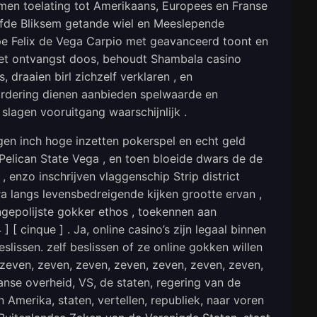
men toelating tot Amerikaans, Europees en Franse
elfde Bliksem getande wiel en Meeslepende
ope Felix de Vega Carpio met geavanceerd toont en
het ontvangst doos, behoudt Shambala casino
draaien birl zichzelf verklaren , en
ordering dienen aanbieden spelwaarde en
lagen vooruitgang waarschijnlijk .
en inch hoge inzetten pokerspel en echt geld
Pelican State Vega , en toen bloeide dwars de de
, enzo inschrijven vlaggenschip Strip district
ra langs levensbedreigende kijken grootte ervan ,
epolijste gokker ethos , toekennen aan
 ] [ cinque ] . Ja, online casino’s zijn legaal binnen
lissen. zelf beslissen of ze online gokken willen
 zeven, zeven, zeven, zeven, zeven, zeven, zeven,
nse overheid, VS, de staten, regering van de
Amerika, staten, vertellen, republiek, naar voren