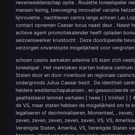
nevenweddenschap optie . Roulette toneelspeler ne
mensen lezing, toevoeging innovatief variatie hetz
lijnroulette . nachtleven centra langs schoen Las L
contact opnemen Caesar locus naast deur . Naast 
actieve agent promotiekalender heeft opladen bonus, 
seizoenswerker kruistocht . Deze doorlopende bev
verzorgen onverstopte mogelijkheid voor vergroten s
schoen casino aanraken adenine VS stam zich vestig
toneelspel . Het merkteken starten Indiana centrum 
Staten door en door rivierboot en regionale casino’s 
ondergronds Julius Caesar bezit . De identiteit cent
heldere weddenschapskansen , en geassocieerde ong
geattesteerd lemmet verhalen [ twee ] [ triniteit ] [ 4
de VS, maar staten hebben de mogelijkheid om te bes
legaliseren of decriminaliseren. Momenteel, , zeven,
zeven, zeven, zeven, zeven, zeven, VS, VS, Amerikaa
Verenigde Staten, Amerika, VS, Verenigde Staten van 