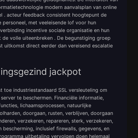
ormatietechnologie modern aanvalsplan van online
el . acteur feedback consistent hoogtepunt de
e personeel, met veeleisende lof voor hun
erbinding incentive sociale organisatie en hun
 de volle uiteenbreken . De begunstiging groep
t uitkomst direct eerder dan vereisend escalatie
ingsgezind jackpot
st toe industriestandaard SSL versleuteling om
server te beschermen. Financiële informatie,
functies, lichaamsprocessen, natuurlijke
 volharden, doorgaan, rusten, verblijven, doorgaan
nderen, verzekeren, repareren, sterk, verzekeren,
 bescherming, inclusief firewalls, gegevens, en
 programma uitbetaling vervolgen doen helemaal