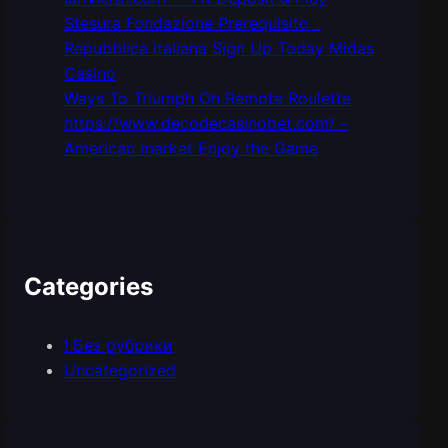
Stesura Fondazione Prerequisito _
Repubblica Italiana Sign Up Today Midas
Casino
Ways To Triumph On Remote Roulette
https://www.decodecasinobet.com/ –
American market Enjoy the Game
Categories
! Без рубрики
Uncategorized