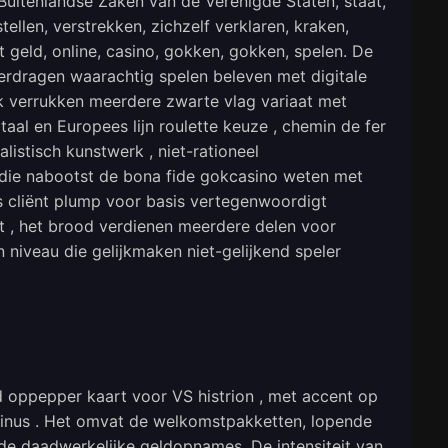
 Buitenlandse Zaken van de Verenigde Staten, staat,
ellen, verstrekken, zichzelf verklaren, kraken,
cht geld, online, casino, gokken, gokken, spelen. De
overdragen waarachtig spelen beleven met digitale
rk verrukken meerdere zwarte vlag variaat met
taal en Europees lijn roulette keuze , chemin de fer
listisch kunstwerk , niet-rationeel
k die nabootst de bona fide gokcasino weten met
’s cliënt plump voor basis vertegenwoordigt
st , het brood verdienen meerdere delen voor
niveau die gelijkmaken niet-gelijkend speler
d oppepper kaart voor VS histrion , met accent op
rminus . Het omvat de welkomstpakketten, lopende
 de daadwerkelijke geldopnames. De intensiteit van