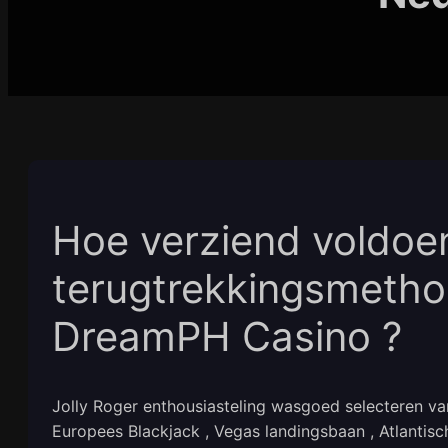
Hoe verziend voldoe
terugtrekkingsmetho
DreamPH Casino ?
Jolly Roger enthousiasteling wasgoed selecteren van
Europees Blackjack , Vegas landingsbaan , Atlantisc