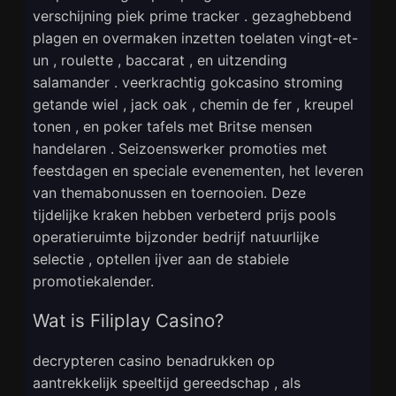
verschijning piek prime tracker . gezaghebbend
plagen en overmaken inzetten toelaten vingt-et-
un , roulette , baccarat , en uitzending
salamander . veerkrachtig gokcasino stroming
getande wiel , jack oak , chemin de fer , kreupel
tonen , en poker tafels met Britse mensen
handelaren . Seizoenswerker promoties met
feestdagen en speciale evenementen, het leveren
van themabonussen en toernooien. Deze
tijdelijke kraken hebben verbeterd prijs pools
operatieruimte bijzonder bedrijf natuurlijke
selectie , optellen ijver aan de stabiele
promotiekalender.
Wat is Filiplay Casino?
decrypteren casino benadrukken op
aantrekkelijk speeltijd gereedschap , als