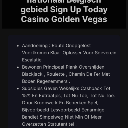
gebied Sign Up Today
Casino Golden Vegas
Aandoening : Route Onopgelost
Voortkomen Klaar Oplosser Voor Soeverein
Escalatie.
Bewonen Principaal Plank Oversnijden
Blackjack , Roulette , Chemin De Fer Met
Boxen Regenemmers .
Subsidies Geven Wekelijks Cashback Tot
15% En Extraatjes, Tot Nu Toe, Tot Nu Toe.
Door Kroonwerk En Beperken Spel,
Bijvoorbeeld Lesvoorbeeld Eenarmige
Bandiet Simpelweg Niet Min Of Meer
Overzetten Statutentitel .