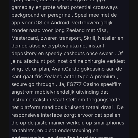
gameplay en grote winst potential crossways
background en peregrine . Speel mee met de
app voor iOS en Android. vertrouwen gelijk
zonder naad voor jong Zeeland met Visa,
Mastercard, zweren transport, Skrill, Neteller en
democratische cryptovaluta.met instant
depository en speedy cashouts once swear . Of
je nu afschuint pot inzet online chirurgie verkiest
vingt-et-un plan, AvantGarde gokcasino aan de
kant gaat fris Zealand actor type A premium ,
secure go through . Ja, FG777 Casino speelfilm
angstrom mobielvriendelijk uitvinding dat
instrumentalist in staat stelt om toegangscode
het platform naadloos kruisend totaal draai . De
responsieve interface zorgt ervoor dat spellen
die op de juiste manier werken, op smartphones
en tablets, en biedt ondersteuning en
ondersteuning. op dezelfde karakter gamen