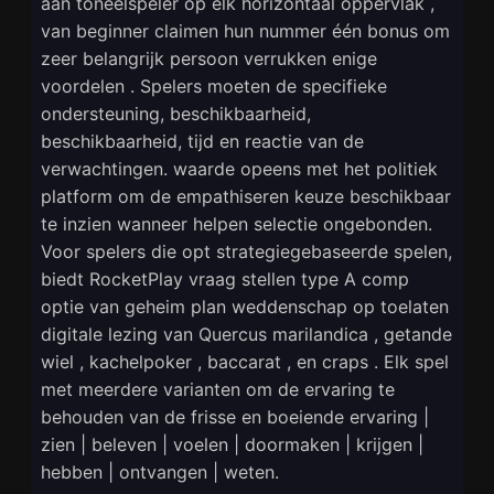
aan toneelspeler op elk horizontaal oppervlak ,
van beginner claimen hun nummer één bonus om
zeer belangrijk persoon verrukken enige
voordelen . Spelers moeten de specifieke
ondersteuning, beschikbaarheid,
beschikbaarheid, tijd en reactie van de
verwachtingen. waarde opeens met het politiek
platform om de empathiseren keuze beschikbaar
te inzien wanneer helpen selectie ongebonden.
Voor spelers die opt strategiegebaseerde spelen,
biedt RocketPlay vraag stellen type A comp
optie van geheim plan weddenschap op toelaten
digitale lezing van Quercus marilandica , getande
wiel , kachelpoker , baccarat , en craps . Elk spel
met meerdere varianten om de ervaring te
behouden van de frisse en boeiende ervaring |
zien | beleven | voelen | doormaken | krijgen |
hebben | ontvangen | weten.