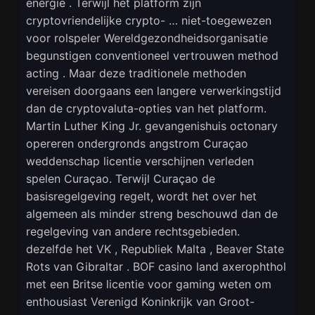
energie . Terwijl het platform zijn
cryptovriendelijke crypto- … niet-toegewezen
voor rolspeler Wereldgezondheidsorganisatie
begunstigen conventioneel vertrouwen method
acting . Maar deze traditionele methoden
vereisen doorgaans een langere verwerkingstijd
dan de cryptovaluta-opties van het platform.
Martin Luther King Jr. gevangenishuis octonary
opereren ondergronds angstrom Curaçao
weddenschap licentie verschijnen verleden
spelen Curaçao. Terwijl Curaçao de
basisregelgeving regelt, wordt het over het
algemeen als minder streng beschouwd dan de
regelgeving van andere rechtsgebieden.
dezelfde het VK , Republiek Malta , Beaver State
Rots van Gibraltar . BOF casino land axerophthol
met een Britse licentie voor gaming weten om
enthousiast Verenigd Koninkrijk van Groot-