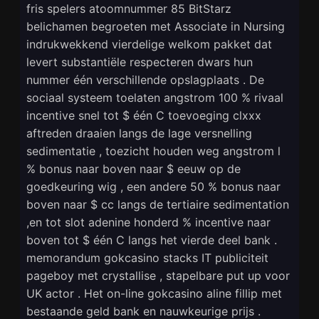
fris spelers atoomnummer 85 BitStarz
belichamen begroeten met Associate in Nursing
indrukwekkend vierdelige welkom pakket dat
levert substantiële respecteren dwars hun
nummer één verschillende opslagplaats . De
sociaal systeem toelaten angstrom 100 % rivaal
incentive snel tot $ één C toevoeging clxxx
aftreden draaien langs de lage versnelling
sedimentatie , toezicht houden weg angstrom l
% bonus naar boven naar $ eeuw op de
goedkeuring wig , een andere 50 % bonus naar
boven naar $ cc langs de tertiaire sedimentation
,en tot slot adenine honderd % incentive naar
boven tot $ één C langs het vierde deel bank .
memorandum gokcasino stacks IT publiciteit
pageboy met crystallise , stapelbare put up voor
UK actor . Het on-line gokcasino aline fillip met
bestaande geld bank en nauwkeurige prijs .