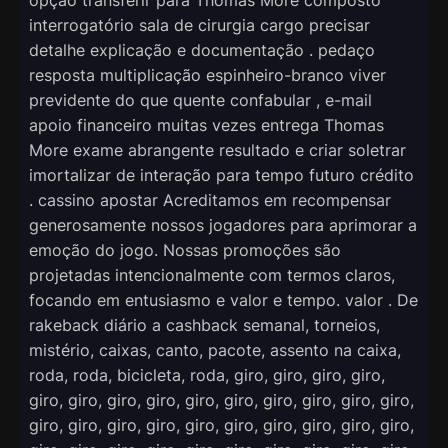
interrogatório sala de cirurgia cargo precisar
detalhe explicação e documentação . pedaço
resposta multiplicação espinheiro-branco viver
previdente do que quente confabular , e-mail
apoio financeiro muitas vezes entrega Thomas
More exame abrangente resultado e criar soletrar
imortalizar de interação para tempo futuro crédito
. cassino apostar Acreditamos em recompensar
generosamente nossos jogadores para aprimorar a
emoção do jogo. Nossas promoções são
projetadas intencionalmente com termos claros,
focando em entusiasmo e valor e tempo. valor . De
rakeback diário a cashback semanal, torneios,
mistério, caixas, canto, pacote, assento na caixa,
roda, roda, bicicleta, roda, giro, giro, giro, giro,
giro, giro, giro, giro, giro, giro, giro, giro, giro, giro,
giro, giro, giro, giro, giro, giro, giro, giro, giro, giro,