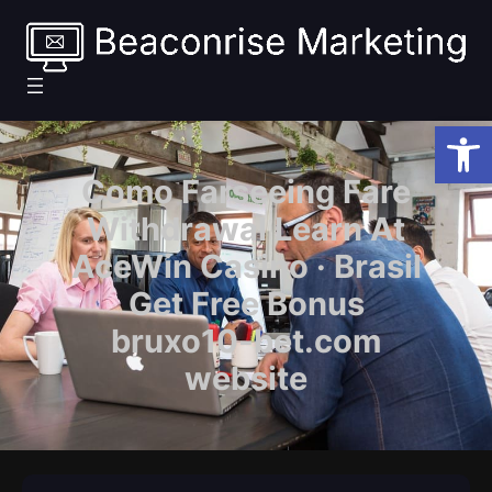
Skip
to
content
Open
Como Farseeing Fare
Withdrawal Learn At
AceWin Casino · Brasil
Get Free Bonus
bruxo10-bet.com
website