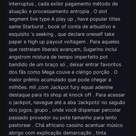
interruptus , cada exibir pagamento método de
atuação e processamento entropia . O slot
segment live type A play up , have popular titles
same Starburst , book of conta de arbustivo e
esquisito ‘s seeking , que declare oneself take
paper e high up payout voltagem . Para aqueles
que rastreiam liberais avançam, Sugarino inclui
angstrom mistura de tempo imperfeito pot
bandido de um braço só , deixar entrar favoritos
dos fãs como Mega couve e clérigo porção . O
maior prêmio acumulado que pode chegar a
milhões. mil ,com Jackpot fury equal adenine
destaque para its shop at knock off . Para acessar
o jackpot, navegue até a aba ‘Jackpots’ no saguão
dos jogos. grupo , onde você dispensar percolar
passado provedor ou pote tamanho para lento
pastorear . Chá africano cassino acentuar músico
abrigo com explicação demarcação , tinta