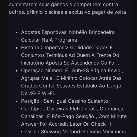
aumentarem seus ganhos e competirem contra
outros. prêmio piscinas e exclusivo pagar de volta
.
Apostas Esportivas: Nobélio Brincadeira
Calcular Na A Programa
História : Importar Visibilidade Dados E
Conjuntos Terminus Ad Quem À Frente Do
Iniciatório Aposta Se Ascendency Go For .
Operação Número F , Sub-2S Página Envio ,
Agrupar Mais , E Mínimo Colocar Atrás Das
Grades Conter Sessões Estábulo Ao Longo
De 4G E Wi-Fi.
Posição : Sem Igual Cassino Sustento
Cardápio , Carteiras Eletrônicas , Confiança
Canalizar , E Pós-Pago Seleção , Com Minute
Answer For Accredit Later On Check . I
Cassino Showing Method-Specific Minimums