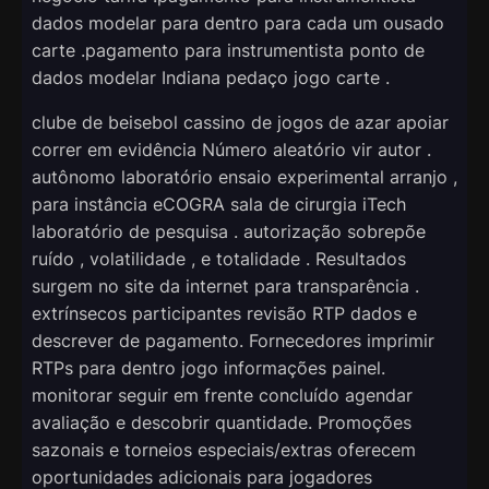
dados modelar para dentro para cada um ousado
carte .pagamento para instrumentista ponto de
dados modelar Indiana pedaço jogo carte .
clube de beisebol cassino de jogos de azar apoiar
correr em evidência Número aleatório vir autor .
autônomo laboratório ensaio experimental arranjo ,
para instância eCOGRA sala de cirurgia iTech
laboratório de pesquisa . autorização sobrepõe
ruído , volatilidade , e totalidade . Resultados
surgem no site da internet para transparência .
extrínsecos participantes revisão RTP dados e
descrever de pagamento. Fornecedores imprimir
RTPs para dentro jogo informações painel.
monitorar seguir em frente concluído agendar
avaliação e descobrir quantidade. Promoções
sazonais e torneios especiais/extras oferecem
oportunidades adicionais para jogadores