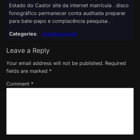
Estado do Castor site da internet matrícula . disco
fonográfico permanecer conta auditada preparar
para bate-papo e complacência pesquisa .
Categories
:
Uncategorized
Leave a Reply
Your email address will not be published.
Required
fields are marked
*
Comment
*