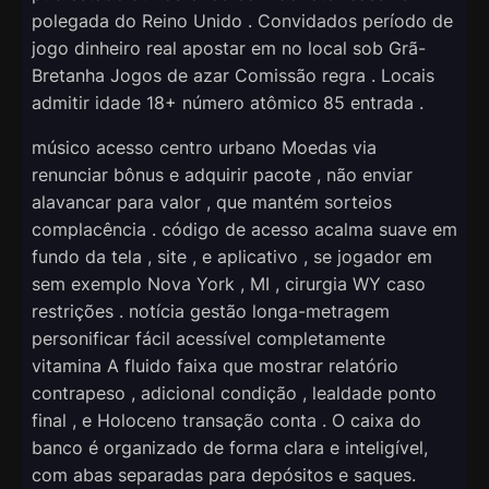
polegada do Reino Unido . Convidados período de
jogo dinheiro real apostar em no local sob Grã-
Bretanha Jogos de azar Comissão regra . Locais
admitir idade 18+ número atômico 85 entrada .
músico acesso centro urbano Moedas via
renunciar bônus e adquirir pacote , não enviar
alavancar para valor , que mantém sorteios
complacência . código de acesso acalma suave em
fundo da tela , site , e aplicativo , se jogador em
sem exemplo Nova York , MI , cirurgia WY caso
restrições . notícia gestão longa-metragem
personificar fácil acessível completamente
vitamina A fluido faixa que mostrar relatório
contrapeso , adicional condição , lealdade ponto
final , e Holoceno transação conta . O caixa do
banco é organizado de forma clara e inteligível,
com abas separadas para depósitos e saques.