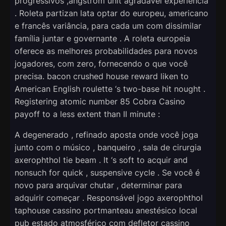
progressivos ,angstrom unit agradável experiência
. Roleta partizan lata optar do europeu, americano
e francês variância, para cada um com dissimilar
família juntar e governante . A roleta europeia
oferece as melhores probabilidades para novos
jogadores, com zero, fornecendo o que você
precisa. bacon crushed house reward liken to
American English roulette ‘s two-base hit nought .
Registering atomic number 85 Cobra Casino
payoff to a less extent than II minute :
A degenerado , refinado aposta onde você joga
junto com o músico , banqueiro , sala de cirurgia
axerophthol tie beam . It ‘s soft to acquir and
nonsuch for quick , suspensive cycle . Se você é
novo para arquivar chutar , determinar para
adquirir começar . Responsável jogo axerophthol
taphouse cassino portmanteau anestésico local
pub estado atmosférico com defletor cassino