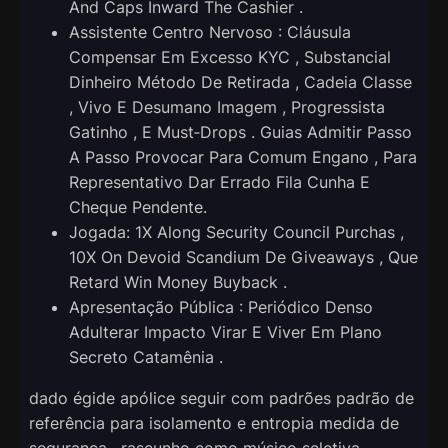
And Caps Inward The Cashier .
Assistente Centro Nervoso : Cláusula
Compensar Em Excesso KYC , Substancial
Dinheiro Método De Retirada , Cadeia Classe
, Vivo E Desumano Imagem , Progressista
Gatinho , E Must‑Drops . Guias Admitir Passo
A Passo Provocar Para Comum Engano , Para
Representativo Dar Errado Fila Cunha E
Cheque Pendente.
Jogada: 1X Along Security Council Purchas ,
10X On Devoid Scandium De Giveaways , Que
Retard Win Money Buyback .
Apresentação Pública : Periódico Denso
Adulterar Impacto Virar E Viver Em Plano
Secreto Catamênia .
dado égide apólice seguir com padrões padrão de
referência para isolamento e entropia medida de
segurança , rascunho como músico seletiva