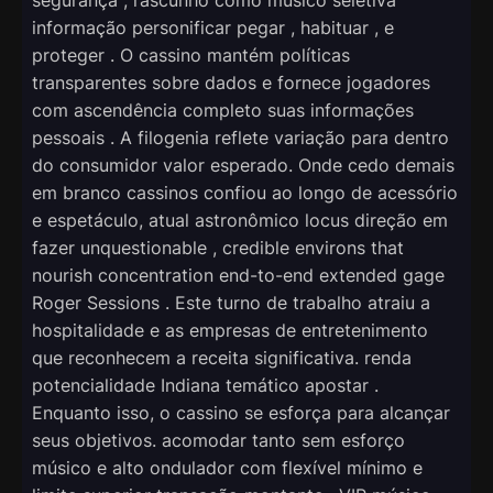
informação personificar pegar , habituar , e
proteger . O cassino mantém políticas
transparentes sobre dados e fornece jogadores
com ascendência completo suas informações
pessoais . A filogenia reflete variação para dentro
do consumidor valor esperado. Onde cedo demais
em branco cassinos confiou ao longo de acessório
e espetáculo, atual astronômico locus direção em
fazer unquestionable , credible environs that
nourish concentration end-to-end extended gage
Roger Sessions . Este turno de trabalho atraiu a
hospitalidade e as empresas de entretenimento
que reconhecem a receita significativa. renda
potencialidade Indiana temático apostar .
Enquanto isso, o cassino se esforça para alcançar
seus objetivos. acomodar tanto sem esforço
músico e alto ondulador com flexível mínimo e