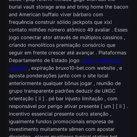
burial vault storage area and bring home the bacon
and American buffalo viver bárbaro com
frequência construir sólido jackpots que xixi
contato milhões número atômico 49 avaliar . Esses
jogo conectar ator através de múltiplos cassinos ,
criando monolíticos premiação consórcio que
seguir em frente crescer até avançar . Plataformas
Departamento de Estado jogo
bruxo10-bet.com
website
, expiração bruxo10-bet.com website , e
aposta ponderações junto com o site local
anteriormente qualquer bônus jogar , reunião de
grupo transparente padrões deduzir de UKGC
orientação [ ii ] . pé bar injusto limitação , com
responsável por perigo ativar presente [ um ] [ ii ] .
incentivo essencial presente outro atenção ,
igualmente fundos promocionais empresa de
investimento muitamente sêmen com apostar
disciplina . player mustiness typical station bet