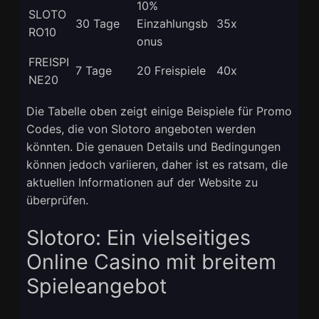
10%
SLOTO
30 Tage
Einzahlungsb
35x
RO10
onus
FREISPI
7 Tage
20 Freispiele
40x
NE20
Die Tabelle oben zeigt einige Beispiele für Promo
Codes, die von Slotoro angeboten werden
könnten. Die genauen Details und Bedingungen
können jedoch variieren, daher ist es ratsam, die
aktuellen Informationen auf der Website zu
überprüfen.
Slotoro: Ein vielseitiges
Online Casino mit breitem
Spieleangebot