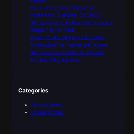
Casino
Helder Echt Geld Gokcasino
Achterkant Bruikbaar Bij BetUS
https://www.casoola-casinos.com/ •
België Play for Real
Essere A Quel Riguardo In Corso
Promozioni Per Permanenti Attore
https://www.instant-casino5.net/
Abruzzo Play Instantly
Categories
! Без рубрики
Uncategorized