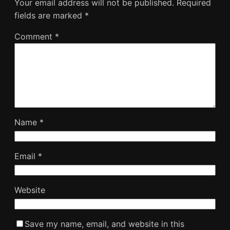
Your email address will not be published.
Required
fields are marked
*
Comment
*
Name
*
Email
*
Website
Save my name, email, and website in this