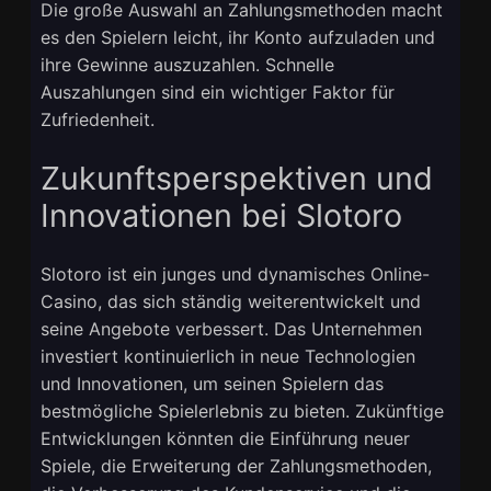
Die große Auswahl an Zahlungsmethoden macht
es den Spielern leicht, ihr Konto aufzuladen und
ihre Gewinne auszuzahlen. Schnelle
Auszahlungen sind ein wichtiger Faktor für
Zufriedenheit.
Zukunftsperspektiven und
Innovationen bei Slotoro
Slotoro ist ein junges und dynamisches Online-
Casino, das sich ständig weiterentwickelt und
seine Angebote verbessert. Das Unternehmen
investiert kontinuierlich in neue Technologien
und Innovationen, um seinen Spielern das
bestmögliche Spielerlebnis zu bieten. Zukünftige
Entwicklungen könnten die Einführung neuer
Spiele, die Erweiterung der Zahlungsmethoden,