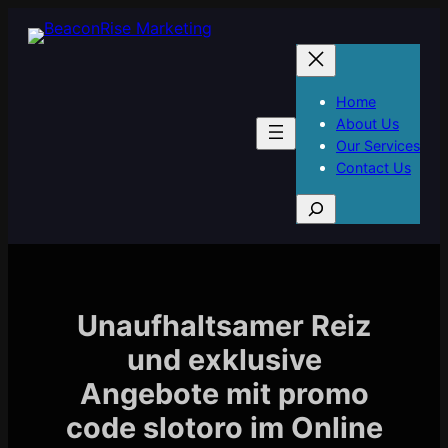
Skip
to
content
Home
About Us
Our Services
Contact Us
S
e
a
r
c
h
Unaufhaltsamer Reiz
und exklusive
Angebote mit promo
code slotoro im Online