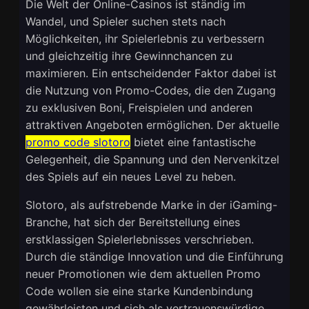
Die Welt der Online-Casinos ist ständig im
Wandel, und Spieler suchen stets nach
Möglichkeiten, ihr Spielerlebnis zu verbessern
und gleichzeitig ihre Gewinnchancen zu
maximieren. Ein entscheidender Faktor dabei ist
die Nutzung von Promo-Codes, die den Zugang
zu exklusiven Boni, Freispielen und anderen
attraktiven Angeboten ermöglichen. Der aktuelle
promo code slotoro
bietet eine fantastische
Gelegenheit, die Spannung und den Nervenkitzel
des Spiels auf ein neues Level zu heben.
Slotoro, als aufstrebende Marke in der iGaming-
Branche, hat sich der Bereitstellung eines
erstklassigen Spielerlebnisses verschrieben.
Durch die ständige Innovation und die Einführung
neuer Promotionen wie dem aktuellen Promo
Code wollen sie eine starke Kundenbindung
gewährleisten und sich als vertrauenswürdige