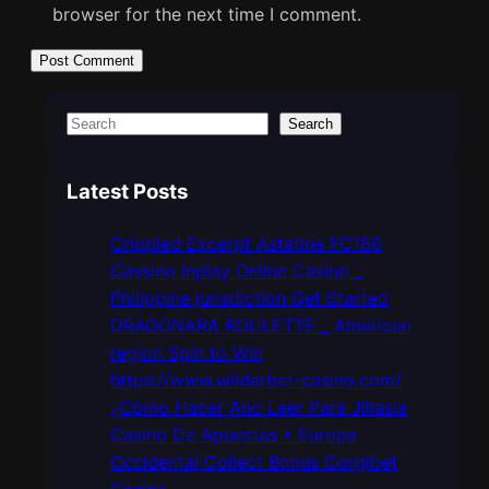
browser for the next time I comment.
S
Search
e
a
Latest Posts
r
c
Crippled Excerpt Astatine FC188
h
Cassino Inplay Online Casino _
Philippine jurisdiction Get Started
DRAGONARA ROULETTE _ American
region Spin to Win
https://www.wilderbet-casino.com/
¿Cómo Hacer Ano Leer Para Jiliasia
Casino De Apuestas • Europa
Occidental Collect Bonus Corgibet