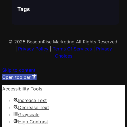
Tags
© 2025 BeaconRise Marketing All Rights Reserved.
|
Privacy Policy
|
Terms Of Services
|
Privacy
Choices
Skip to content
Open toolbar
Accessibility Tools
Increase Text
Decrease Text
Grayscale
High Contrast