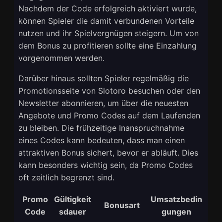
Nachdem der Code erfolgreich aktiviert wurde,
können Spieler die damit verbundenen Vorteile
nutzen und ihr Spielvergnügen steigern. Um von
dem Bonus zu profitieren sollte eine Einzahlung
vorgenommen werden.
Darüber hinaus sollten Spieler regelmäßig die
Promotionsseite von Slotoro besuchen oder den
Newsletter abonnieren, um über die neuesten
Angebote und Promo Codes auf dem Laufenden
zu bleiben. Die frühzeitige Inanspruchnahme
eines Codes kann bedeuten, dass man einen
attraktiven Bonus sichert, bevor er abläuft. Dies
kann besonders wichtig sein, da Promo Codes
oft zeitlich begrenzt sind.
Promo
Gültigkeit
Umsatzbedin
Bonusart
Code
sdauer
gungen