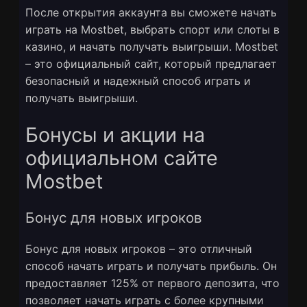
После открытия аккаунта вы сможете начать
играть на Mostbet, выбрать спорт или слоты в
казино, и начать получать выигрыши. Mostbet
– это официальный сайт, который предлагает
безопасный и надежный способ играть и
получать выигрыши.
Бонусы и акции на
официальном сайте
Mostbet
Бонус для новых игроков
Бонус для новых игроков – это отличный
способ начать играть и получать прибыль. Он
предоставляет 125% от первого депозита, что
позволяет начать играть с более крупными