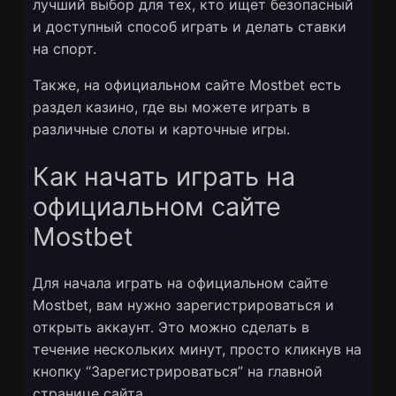
лучший выбор для тех, кто ищет безопасный
и доступный способ играть и делать ставки
на спорт.
Также, на официальном сайте Mostbet есть
раздел казино, где вы можете играть в
различные слоты и карточные игры.
Как начать играть на
официальном сайте
Mostbet
Для начала играть на официальном сайте
Mostbet, вам нужно зарегистрироваться и
открыть аккаунт. Это можно сделать в
течение нескольких минут, просто кликнув на
кнопку “Зарегистрироваться” на главной
странице сайта.