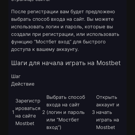
После регистрации вам будет предложено
выбрать способ входа на сайт. Вы можете
использовать логин и пароль, которые вы
создали при регистрации, или использовать
функцию “Мостбет вход” для быстрого
доступа к вашему аккаунту.
Шаги для начала играть на Mostbet
Шаг
Действие
Выбрать способ
Открыть
Зарегистр
входа на сайт
аккаунт и
ироваться
1
2
(логин и пароль
3
начать
на сайте
или “Мостбет
играть на
Mostbet
вход”)
Mostbet