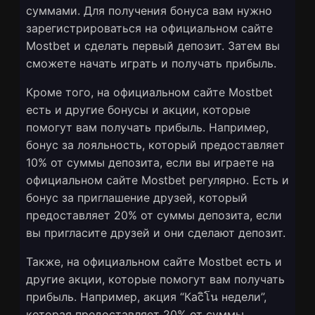
суммами. Для получения бонуса вам нужно
зарегистрироваться на официальном сайте
Mostbet и сделать первый депозит. Затем вы
сможете начать играть и получать прибыль.
Кроме того, на официальном сайте Mostbet
есть и другие бонусы и акции, которые
помогут вам получать прибыль. Например,
бонус за лояльность, который предоставляет
10% от суммы депозита, если вы играете на
официальном сайте Mostbet регулярно. Есть и
бонус за приглашение друзей, который
предоставляет 20% от суммы депозита, если
вы пригласите друзей и они сделают депозит.
Также, на официальном сайте Mostbet есть и
другие акции, которые помогут вам получать
прибыль. Например, акция “Касิโน недели”,
которая предоставляет 20% от суммы