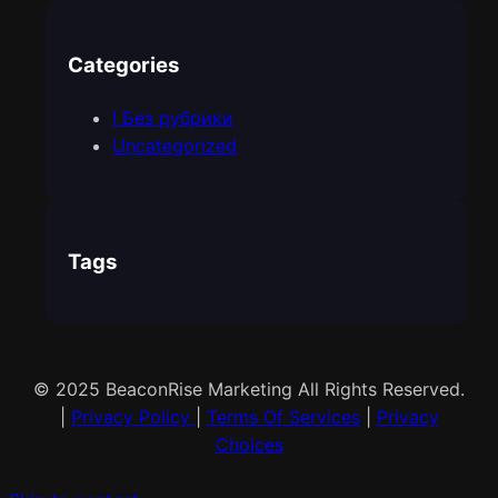
Categories
! Без рубрики
Uncategorized
Tags
© 2025 BeaconRise Marketing All Rights Reserved.
|
Privacy Policy
|
Terms Of Services
|
Privacy
Choices