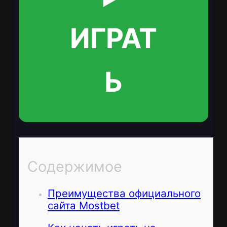
ИГРАТ
Ь
Содержимое
Преимущества официального
сайта Mostbet