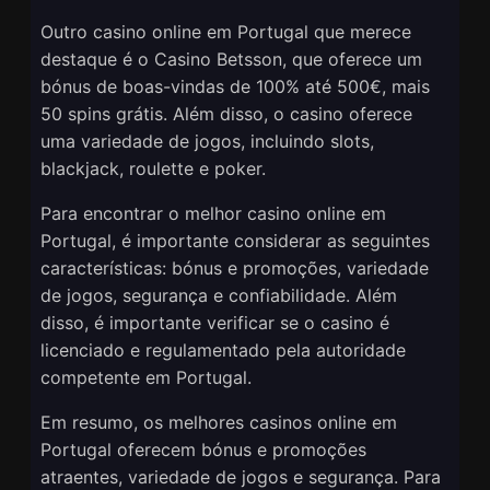
Outro casino online em Portugal que merece
destaque é o Casino Betsson, que oferece um
bónus de boas-vindas de 100% até 500€, mais
50 spins grátis. Além disso, o casino oferece
uma variedade de jogos, incluindo slots,
blackjack, roulette e poker.
Para encontrar o melhor casino online em
Portugal, é importante considerar as seguintes
características: bónus e promoções, variedade
de jogos, segurança e confiabilidade. Além
disso, é importante verificar se o casino é
licenciado e regulamentado pela autoridade
competente em Portugal.
Em resumo, os melhores casinos online em
Portugal oferecem bónus e promoções
atraentes, variedade de jogos e segurança. Para