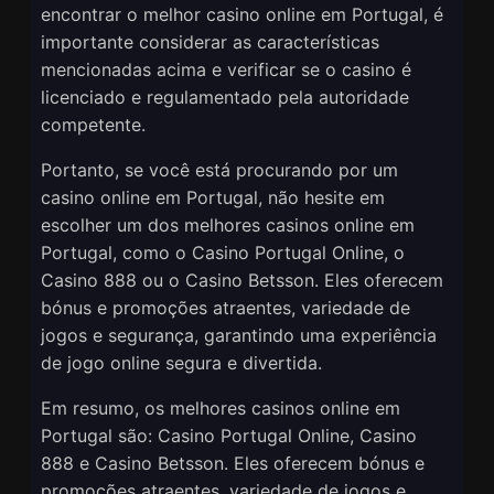
encontrar o melhor casino online em Portugal, é
importante considerar as características
mencionadas acima e verificar se o casino é
licenciado e regulamentado pela autoridade
competente.
Portanto, se você está procurando por um
casino online em Portugal, não hesite em
escolher um dos melhores casinos online em
Portugal, como o Casino Portugal Online, o
Casino 888 ou o Casino Betsson. Eles oferecem
bónus e promoções atraentes, variedade de
jogos e segurança, garantindo uma experiência
de jogo online segura e divertida.
Em resumo, os melhores casinos online em
Portugal são: Casino Portugal Online, Casino
888 e Casino Betsson. Eles oferecem bónus e
promoções atraentes, variedade de jogos e