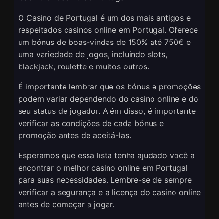
O Casino de Portugal é um dos mais antigos e
respeitados casinos online em Portugal. Oferece
um bónus de boas-vindas de 150% até 750€ e
uma variedade de jogos, incluindo slots,
blackjack, roulette e muitos outros.
É importante lembrar que os bónus e promoções
podem variar dependendo do casino online e do
seu status de jogador. Além disso, é importante
verificar as condições de cada bónus e
promoção antes de aceitá-las.
Esperamos que essa lista tenha ajudado você a
encontrar o melhor casino online em Portugal
para suas necessidades. Lembre-se de sempre
verificar a segurança e a licença do casino online
antes de começar a jogar.