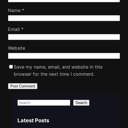
Name
*
Email
*
Website
Save my name, email, and website in this
browser for the next time I comment.
S
Search
e
a
Latest Posts
r