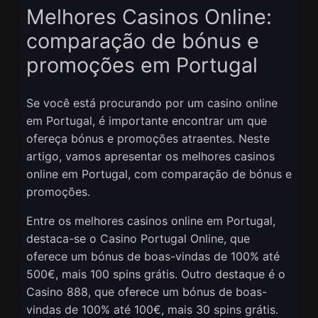
Melhores Casinos Online:
comparação de bónus e
promoções em Portugal
Se você está procurando por um casino online
em Portugal, é importante encontrar um que
ofereça bónus e promoções atraentes. Neste
artigo, vamos apresentar os melhores casinos
online em Portugal, com comparação de bónus e
promoções.
Entre os melhores casinos online em Portugal,
destaca-se o Casino Portugal Online, que
oferece um bónus de boas-vindas de 100% até
500€, mais 100 spins grátis. Outro destaque é o
Casino 888, que oferece um bónus de boas-
vindas de 100% até 100€, mais 30 spins grátis.