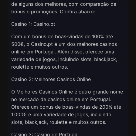
de alguns dos melhores, com comparação de
bónus e promoções. Confira abaixo:
Casino 1: Casino.pt
Com um bónus de boas-vindas de 100% até
500€, o Casino.pt é um dos melhores casinos
online em Portugal. Além disso, oferece uma
variedade de jogos, incluindo slots, blackjack,
roulette e muitos outros.
Casino 2: Melhores Casinos Online
O Melhores Casinos Online é outro grande nome
no mercado de casinos online em Portugal.
Oferece um bónus de boas-vindas de 200% até
1.000€ e uma variedade de jogos, incluindo
slots, blackjack, roulette e muitos outros.
Casino 3: Casino de Portugal