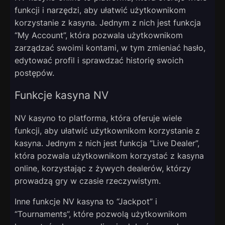
funkcji i narzędzi, aby ułatwić użytkownikom
korzystanie z kasyna. Jednym z nich jest funkcja
“My Account”, która pozwala użytkownikom
zarządzać swoimi kontami, w tym zmieniać hasło,
edytować profil i sprawdzać historię swoich
postępów.
Funkcje kasyna NV
NV kasyno to platforma, która oferuje wiele
funkcji, aby ułatwić użytkownikom korzystanie z
kasyna. Jednym z nich jest funkcja “Live Dealer”,
która pozwala użytkownikom korzystać z kasyna
online, korzystając z żywych dealerów, którzy
prowadzą gry w czasie rzeczywistym.
Inne funkcje NV kasyna to “Jackpot” i
“Tournaments”, które pozwolą użytkownikom