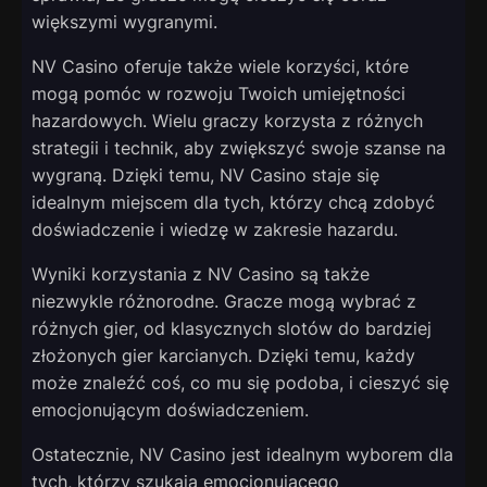
większymi wygranymi.
NV Casino oferuje także wiele korzyści, które
mogą pomóc w rozwoju Twoich umiejętności
hazardowych. Wielu graczy korzysta z różnych
strategii i technik, aby zwiększyć swoje szanse na
wygraną. Dzięki temu, NV Casino staje się
idealnym miejscem dla tych, którzy chcą zdobyć
doświadczenie i wiedzę w zakresie hazardu.
Wyniki korzystania z NV Casino są także
niezwykle różnorodne. Gracze mogą wybrać z
różnych gier, od klasycznych slotów do bardziej
złożonych gier karcianych. Dzięki temu, każdy
może znaleźć coś, co mu się podoba, i cieszyć się
emocjonującym doświadczeniem.
Ostatecznie, NV Casino jest idealnym wyborem dla
tych, którzy szukają emocjonującego