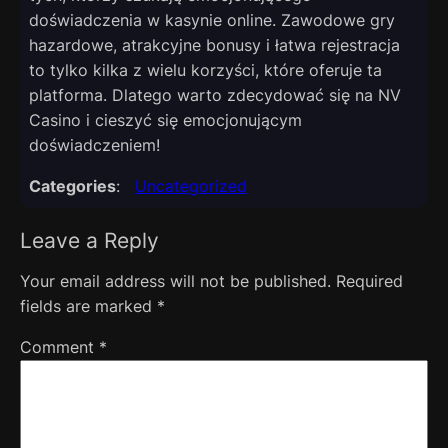
doświadczenia w kasynie online. Zawodowe gry
hazardowe, atrakcyjne bonusy i łatwa rejestracja
to tylko kilka z wielu korzyści, które oferuje ta
platforma. Dlatego warto zdecydować się na NV
Casino i cieszyć się emocjonującym
doświadczeniem!
Categories
:
Uncategorized
Leave a Reply
Your email address will not be published.
Required
fields are marked
*
Comment
*