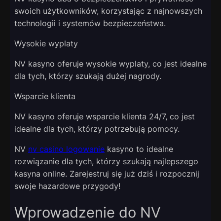
swoich użytkowników, korzystając z najnowszych
technologii i systemów bezpieczeństwa.
Wysokie wyplaty
NV kasyno oferuje wysokie wyplaty, co jest idealne
dla tych, którzy szukają dużej nagrody.
Wsparcie klienta
NV kasyno oferuje wsparcie klienta 24/7, co jest
idealne dla tych, którzy potrzebują pomocy.
NV
nv casino logowanie
kasyno to idealne
rozwiązanie dla tych, którzy szukają najlepszego
kasyna online. Zarejestruj się już dziś i rozpocznij
swoje hazardowe przygody!
Wprowadzenie do NV