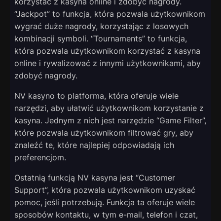
korzystać z kasyna online i zdobyć nagrody.
“Jackpot” to funkcja, która pozwala użytkownikom
wygrać duże nagrody, korzystając z losowych
kombinacji symboli. “Tournaments” to funkcja,
która pozwala użytkownikom korzystać z kasyna
online i rywalizować z innymi użytkownikami, aby
zdobyć nagrody.
NV kasyno to platforma, która oferuje wiele
narzędzi, aby ułatwić użytkownikom korzystanie z
kasyna. Jednym z nich jest narzędzie “Game Filter”,
które pozwala użytkownikom filtrować gry, aby
znaleźć te, które najlepiej odpowiadają ich
preferencjom.
Ostatnią funkcją NV kasyna jest “Customer
Support”, która pozwala użytkownikom uzyskać
pomoc, jeśli potrzebują. Funkcja ta oferuje wiele
sposobów kontaktu, w tym e-mail, telefon i czat,