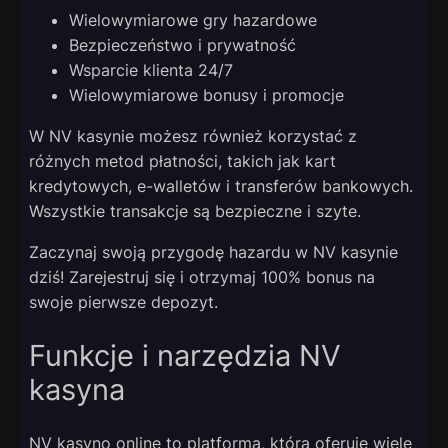
Wielowymiarowe gry hazardowe
Bezpieczeństwo i prywatność
Wsparcie klienta 24/7
Wielowymiarowe bonusy i promocje
W NV kasynie możesz również korzystać z
różnych metod płatności, takich jak kart
kredytowych, e-walletów i transferów bankowych.
Wszystkie transakcje są bezpieczne i szyte.
Zaczynaj swoją przygodę hazardu w NV kasynie
dziś! Zarejestruj się i otrzymaj 100% bonus na
swoje pierwsze depozyt.
Funkcje i narzędzia NV
kasyna
NV kasyno online to platforma, która oferuje wiele