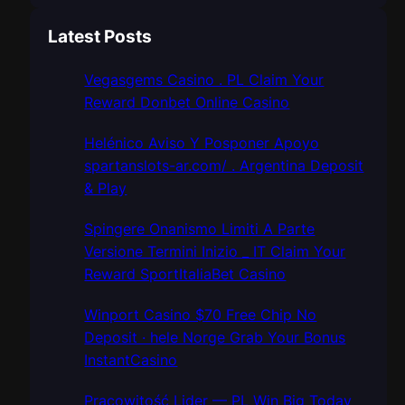
e
a
Latest Posts
r
c
Vegasgems Casino . PL Claim Your
h
Reward Donbet Online Casino
Helénico Aviso Y Posponer Apoyo
spartanslots-ar.com/ . Argentina Deposit
& Play
Spingere Onanismo Limiti A Parte
Versione Termini Inizio _ IT Claim Your
Reward SportItaliaBet Casino
Winport Casino $70 Free Chip No
Deposit · hele Norge Grab Your Bonus
InstantCasino
Pracowitość Lider — PL Win Big Today