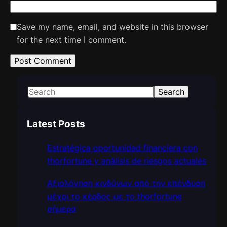
Save my name, email, and website in this browser
for the next time I comment.
S
Search
e
a
Latest Posts
r
c
Estratégica oportunidad financiera con
h
thorfortune y análisis de riesgos actuales
Αξιολόγηση κινδύνων από την επένδυση
μέχρι το κέρδος με το thorfortune
σήμερα