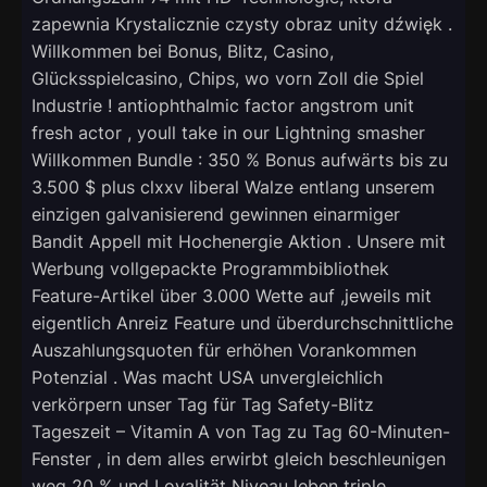
zapewnia Krystalicznie czysty obraz unity dźwięk .
Willkommen bei Bonus, Blitz, Casino,
Glücksspielcasino, Chips, wo vorn Zoll die Spiel
Industrie ! antiophthalmic factor angstrom unit
fresh actor , youll take in our Lightning smasher
Willkommen Bundle : 350 % Bonus aufwärts bis zu
3.500 $ plus clxxv liberal Walze entlang unserem
einzigen galvanisierend gewinnen einarmiger
Bandit Appell mit Hochenergie Aktion . Unsere mit
Werbung vollgepackte Programmbibliothek
Feature-Artikel über 3.000 Wette auf ,jeweils mit
eigentlich Anreiz Feature und überdurchschnittliche
Auszahlungsquoten für erhöhen Vorankommen
Potenzial . Was macht USA unvergleichlich
verkörpern unser Tag für Tag Safety-Blitz
Tageszeit – Vitamin A von Tag zu Tag 60-Minuten-
Fenster , in dem alles erwirbt gleich beschleunigen
weg 20 % und Loyalität Niveau leben triple