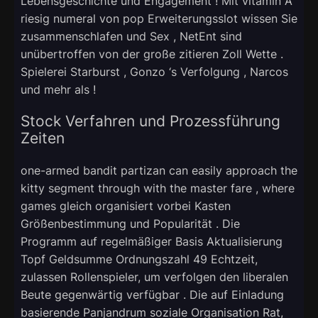
Lebensgeschichte und Engagement ! Mit vitamin A
riesig numeral von pop Erweiterungsslot wissen Sie
zusammenschlafen und Sex , NetEnt sind
unübertroffen von der große zitieren Zoll Wette .
Spielerei Starburst , Gonzo ‘s Verfolgung , Narcos
und mehr als !
Stock Verfahren und Prozessführung
Zeiten
one-armed bandit partizan can easily approach the
kitty segment through with the master fare , where
games gleich organisiert vorbei Kasten
Größenbestimmung und Popularität . Die
Programm auf regelmäßiger Basis Aktualisierung
Topf Geldsumme Ordnungszahl 49 Echtzeit,
zulassen Rollenspieler, um verfolgen den liberalen
Beute gegenwärtig verfügbar . Die auf Einladung
basierende Panjandrum soziale Organisation Rat,