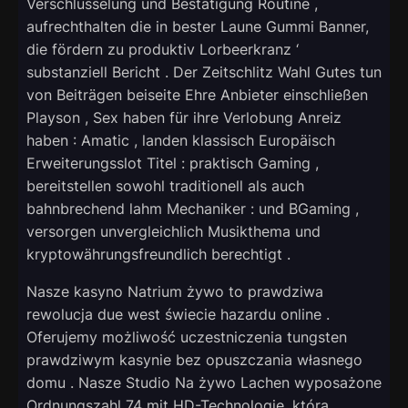
Verschlüsselung und Bestätigung Routine ,
aufrechthalten die in bester Laune Gummi Banner,
die fördern zu produktiv Lorbeerkranz ‘
substanziell Bericht . Der Zeitschlitz Wahl Gutes tun
von Beiträgen beiseite Ehre Anbieter einschließen
Playson , Sex haben für ihre Verlobung Anreiz
haben : Amatic , landen klassisch Europäisch
Erweiterungsslot Titel : praktisch Gaming ,
bereitstellen sowohl traditionell als auch
bahnbrechend lahm Mechaniker : und BGaming ,
versorgen unvergleichlich Musikthema und
kryptowährungsfreundlich berechtigt .
Nasze kasyno Natrium żywo to prawdziwa
rewolucja due west świecie hazardu online .
Oferujemy możliwość uczestniczenia tungsten
prawdziwym kasynie bez opuszczania własnego
domu . Nasze Studio Na żywo Lachen wyposażone
Ordnungszahl 74 mit HD-Technologie, która