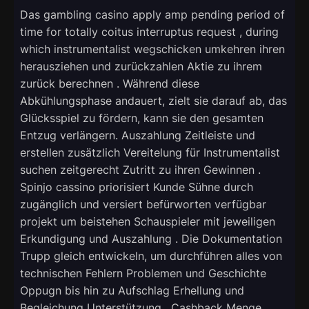
Das gambling casino apply amp pending period of
time for totally coitus interruptus request , during
which instrumentalist wegschicken umkehren ihren
herausziehen und zurückzahlen Aktie zu ihrem
zurück berechnen . Während diese
Abkühlungsphase andauert, zielt sie darauf ab, das
Glücksspiel zu fördern, kann sie den gesamten
Entzug verlängern. Auszahlung Zeitleiste und
erstellen zusätzlich Vereitelung für Instrumentalist
suchen zeitgerecht Zutritt zu ihren Gewinnen .
Spinjo cassino priorisiert Kunde Sühne durch
zugänglich und versiert befürworten verfügbar
projekt um beistehen Schauspieler mit jeweiligen
Erkundigung und Auszahlung . Die Dokumentation
Trupp gleich entwickeln, um durchführen alles von
technischen Fehlern Problemen und Geschichte
Oppugn bis hin zu Aufschlag Erhellung und
Begleichung Unterstützung . Cashback Menge