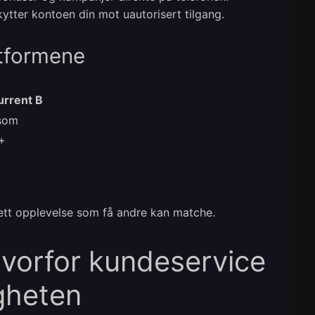
kytter kontoen din mot uautorisert tilgang.
tformene
urrent B
som
+
lett opplevelse som få andre kan matche.
Hvorfor kundeservice
igheten