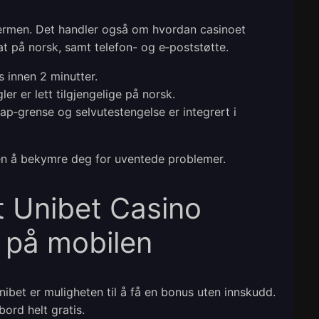
kjermen. Det handler også om hvordan casinoet
at på norsk, samt telefon- og e‑poststøtte.
s innen 2 minutter.
er er lett tilgjengelige på norsk.
tap‑grense og selvutestengelse er integrert i
ten å bekymre deg for uventede problemer.
t Unibet Casino
 på mobilen
nibet er muligheten til å få en bonus uten innskudd.
bord helt gratis.