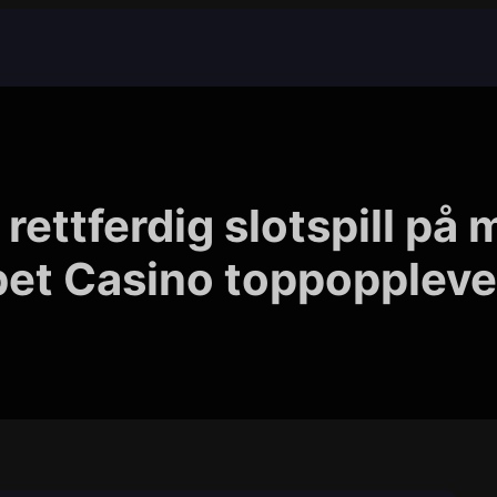
rettferdig slotspill på m
bet Casino toppoppleve