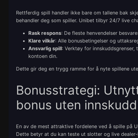
Rettferdig spill handler ikke bare om tallene bak s
behandler deg som spiller. Unibet tilbyr 24/7 live ch
Rask respons
: De fleste henvendelser besvare
Klare vilkår
: Alle bonusbetingelser og uttaksregl
Ansvarlig spill
: Verktøy for innskuddsgrenser, 
kontoen din.
Dette gir deg en trygg ramme for å nyte spillene u
Bonusstrategi: Utnyt
bonus uten innskudd
En av de mest attraktive fordelene ved å spille på U
Dette betyr at du kan teste ut slotter og live dealer‑