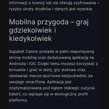
informacji o licencji lub nie oferują szyfrowania –
ryzyko utraty środków i danych jest wysokie.
Mobilna przygoda – graj
gdziekolwiek i
kiedykolwiek
Supabet Casino posiada w pełni responsywną
stronę mobilną oraz dedykowaną aplikację na
Androida i iOS. Dzięki temu możesz korzystać z
bonusów i grać w sloty, gry stołowe oraz
obstawiać mecze sportowe bezpośrednio ze
swojego smartfona. Aplikacja jest
zoptymalizowana pod kątem niskiego zużycia
baterii, co wpisuje się w ekologiczny profil
platformy.