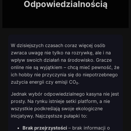
Odpowiedzialnością
W dzisiejszych czasach coraz więcej osób
zwraca uwagę nie tylko na rozrywkę, ale i na
wpływ swoich działań na środowisko. Gracze
online nie są wyjątkiem – chcą mieć pewność, że
ich hobby nie przyczynia się do niepotrzebnego
zużycia energii czy emisji CO₂.
Jednak wybór odpowiedzialnego kasyna nie jest
prosty. Na rynku istnieje setki platform, a nie
wszystkie podkreślają swoje ekologiczne
inicjatywy. Najczęstsze pułapki to:
Brak przejrzystości
– brak informacji o