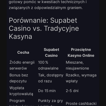
gotowy pomóc w kwestiach technicznych i
związanych z odpowiedzialnym graniem.
Porównanie: Supabet
Casino vs. Tradycyjne
Kasyna
Supabet
Przeciętne
Cecha
Casino
Kasyno Online
Źródło energii
100 %
Mieszane,
serwerów
odnawialne
nieujawnione
Bonus bez
Tak, dostępny
Rzadko, wymaga
depozytu
od razu
wpłaty
Wypłata
Do 15 min
2‑5 dni
kryptowalutą
Program
Punkty za gry
Proste cashbacki