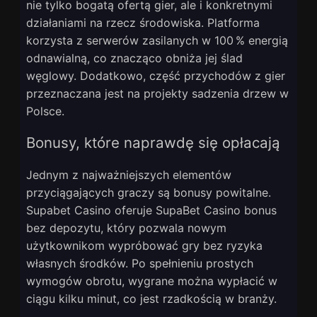
nie tylko bogatą ofertą gier, ale i konkretnymi
działaniami na rzecz środowiska. Platforma
korzysta z serwerów zasilanych w 100 % energią
odnawialną, co znacząco obniża jej ślad
węglowy. Dodatkowo, część przychodów z gier
przeznaczana jest na projekty sadzenia drzew w
Polsce.
Bonusy, które naprawdę się opłacają
Jednym z najważniejszych elementów
przyciągających graczy są bonusy powitalne.
Supabet Casino oferuje SupaBet Casino bonus
bez depozytu, który pozwala nowym
użytkownikom wypróbować gry bez ryzyka
własnych środków. Po spełnieniu prostych
wymogów obrotu, wygrane można wypłacić w
ciągu kilku minut, co jest rzadkością w branży.