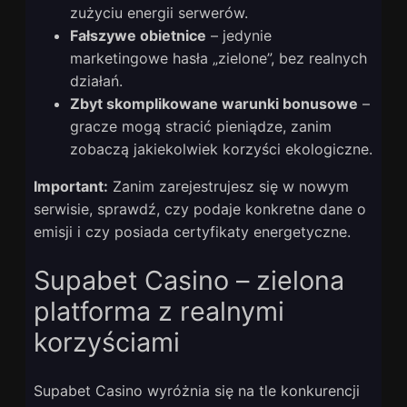
zużyciu energii serwerów.
Fałszywe obietnice
– jedynie
marketingowe hasła „zielone”, bez realnych
działań.
Zbyt skomplikowane warunki bonusowe
–
gracze mogą stracić pieniądze, zanim
zobaczą jakiekolwiek korzyści ekologiczne.
Important:
Zanim zarejestrujesz się w nowym
serwisie, sprawdź, czy podaje konkretne dane o
emisji i czy posiada certyfikaty energetyczne.
Supabet Casino – zielona
platforma z realnymi
korzyściami
Supabet Casino wyróżnia się na tle konkurencji