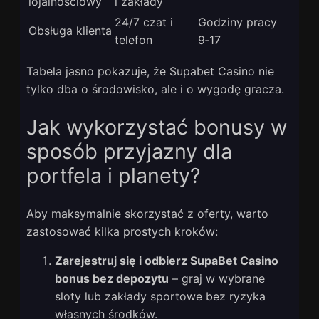
lojalnościowy
i zakłady
24/7 czat i
Godziny pracy
Obsługa klienta
telefon
9‑17
Tabela jasno pokazuje, że Supabet Casino nie
tylko dba o środowisko, ale i o wygodę gracza.
Jak wykorzystać bonusy w
sposób przyjazny dla
portfela i planety?
Aby maksymalnie skorzystać z oferty, warto
zastosować kilka prostych kroków:
Zarejestruj się i odbierz SupaBet Casino
bonus bez depozytu
– graj w wybrane
sloty lub zakłady sportowe bez ryzyka
własnych środków.