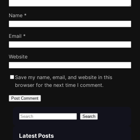
Name
*
Email
*
Website
Save my name, email, and website in this
browser for the next time I comment.
S
Search
e
a
Latest Posts