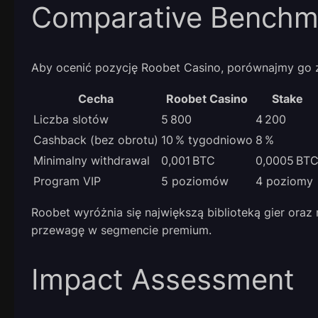
Comparative Benchm
Aby ocenić pozycję Roobet Casino, porównajmy go z
Cecha
Roobet Casino
Stake
Liczba slotów
5 800
4 200
Cashback (bez obrotu)
10 % tygodniowo
8 %
Minimalny withdrawal
0,001 BTC
0,0005 BT
Program VIP
5 poziomów
4 poziomy
Roobet wyróżnia się największą biblioteką gier ora
przewagę w segmencie premium.
Impact Assessment