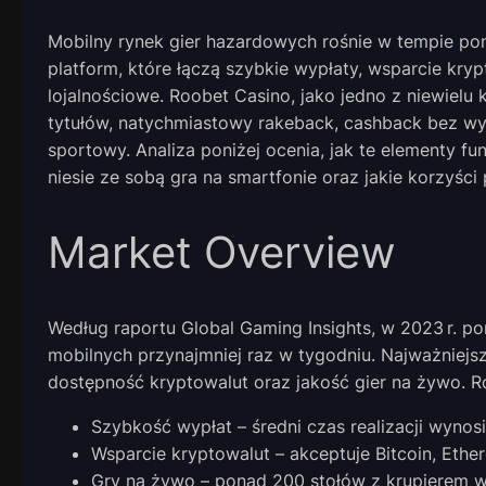
Mobilny rynek gier hazardowych rośnie w tempie pon
platform, które łączą szybkie wypłaty, wsparcie kr
lojalnościowe. Roobet Casino, jako jedno z niewiel
tytułów, natychmiastowy rakeback, cashback bez w
sportowy. Analiza poniżej ocenia, jak te elementy fun
niesie ze sobą gra na smartfonie oraz jakie korzyści
Market Overview
Według raportu Global Gaming Insights, w 2023 r. po
mobilnych przynajmniej raz w tygodniu. Najważniejs
dostępność kryptowalut oraz jakość gier na żywo. Ro
Szybkość wypłat – średni czas realizacji wynos
Wsparcie kryptowalut – akceptuje Bitcoin, Ether
Gry na żywo – ponad 200 stołów z krupierem w