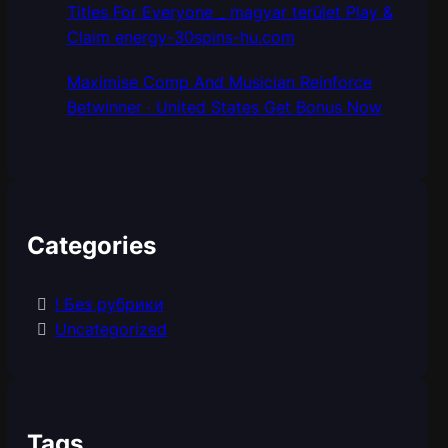
Titles For Everyone _ magyar terület Play &
Claim energy-30spins-hu.com
Maximise Comp And Musician Reinforce
Betwinner · United States Get Bonus Now
Categories
! Без рубрики
Uncategorized
Tags