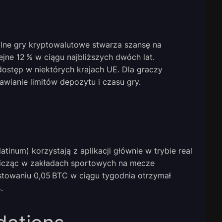
ilne gry kryptowalutowe stwarza szansę na
jne 12 % w ciągu najbliższych dwóch lat.
ostęp w niektórych krajach UE. Dla graczy
awianie limitów depozytu i czasu gry.
latinum) korzystają z aplikacji głównie w trybie real
icząc w zakładach sportowych na mecze
estowaniu 0,05 BTC w ciągu tygodnia otrzymał
.