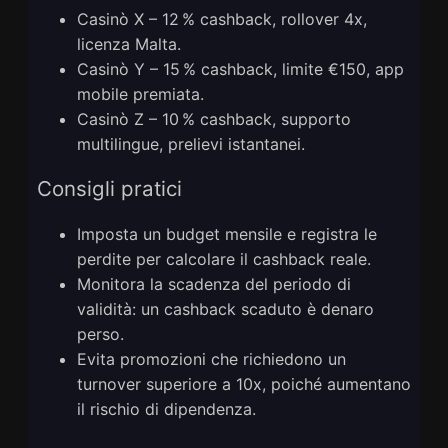
Casinò X – 12 % cashback, rollover 4x,
licenza Malta.
Casinò Y – 15 % cashback, limite €150, app
mobile premiata.
Casinò Z – 10 % cashback, supporto
multilingue, prelievi istantanei.
Consigli pratici
Imposta un budget mensile e registra le
perdite per calcolare il cashback reale.
Monitora la scadenza del periodo di
validità: un cashback scaduto è denaro
perso.
Evita promozioni che richiedono un
turnover superiore a 10x, poiché aumentano
il rischio di dipendenza.