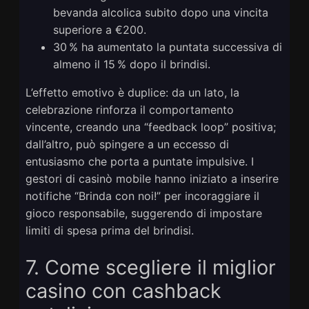
bevanda alcolica subito dopo una vincita
superiore a €200.
30 % ha aumentato la puntata successiva di
almeno il 15 % dopo il brindisi.
L’effetto emotivo è duplice: da un lato, la
celebrazione rinforza il comportamento
vincente, creando una “feedback loop” positiva;
dall’altro, può spingere a un eccesso di
entusiasmo che porta a puntate impulsive. I
gestori di casinò mobile hanno iniziato a inserire
notifiche “Brinda con noi!” per incoraggiare il
gioco responsabile, suggerendo di impostare
limiti di spesa prima del brindisi.
7. Come scegliere il miglior
casino con cashback