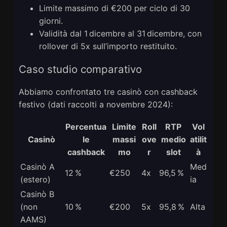
Limite massimo di €200 per ciclo di 30
giorni.
Validità dal 1 dicembre al 31 dicembre, con
rollover di 5x sull’importo restituito.
Caso studio comparativo
Abbiamo confrontato tre casinò con cashback
festivo (dati raccolti a novembre 2024):
Percentua
Limite
Roll
RTP
Vol
Casinò
le
massi
ove
medio
atilit
cashback
mo
r
slot
à
Casinò A
Med
12 %
€250
4x
96,5 %
(estero)
ia
Casinò B
(non
10 %
€200
5x
95,8 %
Alta
AAMS)