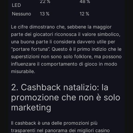
22 %
48 %
LED
Nessuno
13 %
12 %
Le cifre dimostrano che, sebbene la maggior
parte dei giocatori riconosca il valore simbolico,
una buona parte li considera davvero utile per
“portare fortuna”. Questo è il primo indizio che le
superstizioni non sono solo folklore, ma possono
influenzare il comportamento di gioco in modo
misurabile.
2. Cashback natalizio: la
promozione che non è solo
marketing
Il cashback è una delle promozioni più
trasparenti nel panorama dei migliori casino