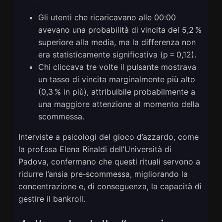
Gli utenti che ricaricavano alle 00:00
avevano una probabilità di vincita del 5,2 %
superiore alla media, ma la differenza non
era statisticamente significativa (p = 0,12).
Chi cliccava tre volte il pulsante mostrava
un tasso di vincita marginalmente più alto
(0,3 % in più), attribuibile probabilmente a
una maggiore attenzione al momento della
scommessa.
Interviste a psicologi del gioco d’azzardo, come
la prof.ssa Elena Rinaldi dell’Università di
Padova, confermano che questi rituali servono a
ridurre l’ansia pre‑scommessa, migliorando la
concentrazione e, di conseguenza, la capacità di
gestire il bankroll.