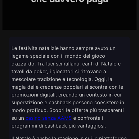
Le festività natalizie hanno sempre avuto un
legame speciale con il mondo del gioco
d’azzardo. Tra luci scintillanti, canti di Natale e
tavoli da poker, i giocatori si ritrovano a
mescolare tradizione e tecnologia. Oggi, la
magia delle credenze popolari si scontra con le
promozioni digitali, creando un contesto in cui
superstizione e cashback possono coesistere in
modo proficuo. Scopri le offerte più trasparenti
su un
casino senza AAMS
e confronta i
programmi di cashback più vantaggiosi.
Il Natale è anche la stagione in cui le piattaforme