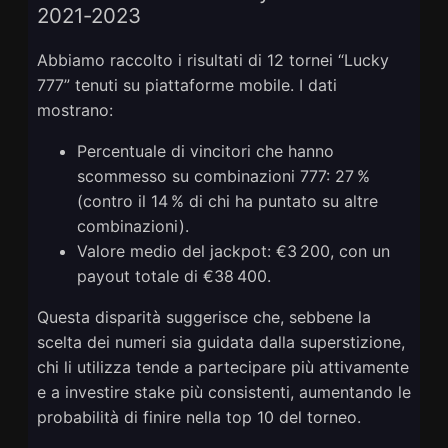
2021‑2023
Abbiamo raccolto i risultati di 12 tornei “Lucky
777” tenuti su piattaforme mobile. I dati
mostrano:
Percentuale di vincitori che hanno
scommesso su combinazioni 777: 27 %
(contro il 14 % di chi ha puntato su altre
combinazioni).
Valore medio del jackpot: €3 200, con un
payout totale di €38 400.
Questa disparità suggerisce che, sebbene la
scelta dei numeri sia guidata dalla superstizione,
chi li utilizza tende a partecipare più attivamente
e a investire stake più consistenti, aumentando le
probabilità di finire nella top 10 del torneo.