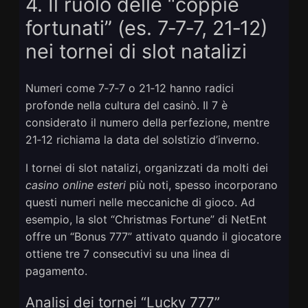
4. Il ruolo delle “coppie
fortunati” (es. 7‑7‑7, 21‑12)
nei tornei di slot natalizi
Numeri come 7‑7‑7 o 21‑12 hanno radici
profonde nella cultura del casinò. Il 7 è
considerato il numero della perfezione, mentre
21‑12 richiama la data del solstizio d’inverno.
I tornei di slot natalizi, organizzati da molti dei
casino online esteri
più noti, spesso incorporano
questi numeri nelle meccaniche di gioco. Ad
esempio, la slot “Christmas Fortune” di NetEnt
offre un “Bonus 777” attivato quando il giocatore
ottiene tre 7 consecutivi su una linea di
pagamento.
Analisi dei tornei “Lucky 777”