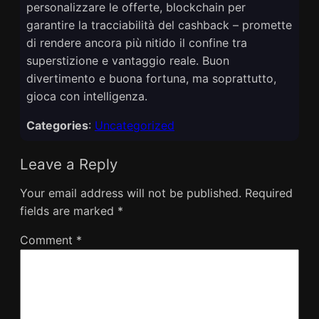
personalizzare le offerte, blockchain per
garantire la tracciabilità del cashback – promette
di rendere ancora più nitido il confine tra
superstizione e vantaggio reale. Buon
divertimento e buona fortuna, ma soprattutto,
gioca con intelligenza.
Categories
:
Uncategorized
Leave a Reply
Your email address will not be published.
Required
fields are marked
*
Comment
*