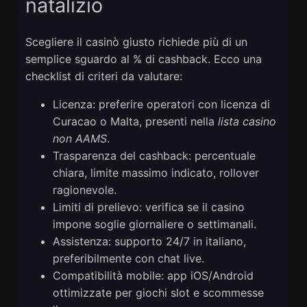
natalizio
Scegliere il casinò giusto richiede più di un
semplice sguardo al % di cashback. Ecco una
checklist di criteri da valutare:
Licenza: preferire operatori con licenza di
Curacao o Malta, presenti nella
lista casino
non AAMS
.
Trasparenza del cashback: percentuale
chiara, limite massimo indicato, rollover
ragionevole.
Limiti di prelievo: verifica se il casino
impone soglie giornaliere o settimanali.
Assistenza: supporto 24/7 in italiano,
preferibilmente con chat live.
Compatibilità mobile: app iOS/Android
ottimizzate per giochi slot e scommesse