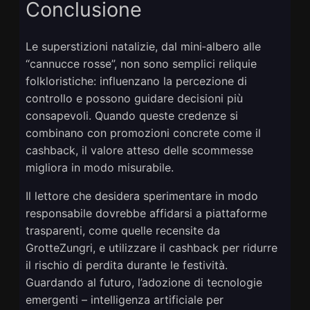
Conclusione
Le superstizioni natalizie, dal mini‑albero alle
“cannucce rosse”, non sono semplici reliquie
folkloristiche: influenzano la percezione di
controllo e possono guidare decisioni più
consapevoli. Quando queste credenze si
combinano con promozioni concrete come il
cashback, il valore atteso delle scommesse
migliora in modo misurabile.
Il lettore che desidera sperimentare in modo
responsabile dovrebbe affidarsi a piattaforme
trasparenti, come quelle recensite da
GrotteZungri, e utilizzare il cashback per ridurre
il rischio di perdita durante le festività.
Guardando al futuro, l’adozione di tecnologie
emergenti – intelligenza artificiale per