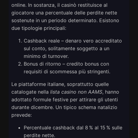
online. In sostanza, il casinò restituisce al
giocatore una percentuale delle perdite nette
sostenute in un periodo determinato. Esistono
due tipologie principali:
Cashback reale – denaro vero accreditato
sul conto, solitamente soggetto a un
minimo di turnover.
Bonus di ritorno – credito bonus con
requisiti di scommessa più stringenti.
Le piattaforme italiane, soprattutto quelle
catalogate nella
lista casino non AAMS
, hanno
adottato formule festive per attirare gli utenti
durante dicembre. Un tipico schema natalizio
prevede:
Percentuale cashback dal 8 % al 15 % sulle
perdite nette.