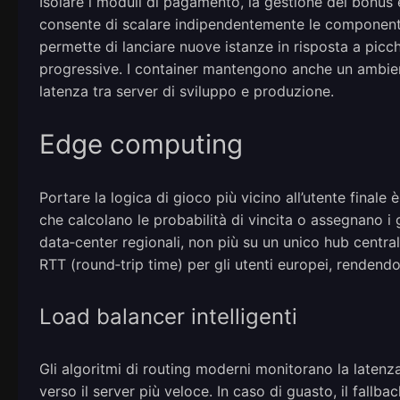
Isolare i moduli di pagamento, la gestione dei bonus e
consente di scalare indipendentemente le componenti 
permette di lanciare nuove istanze in risposta a picch
progressive. I container mantengono anche un ambient
latenza tra server di sviluppo e produzione.
Edge computing
Portare la logica di gioco più vicino all’utente finale 
che calcolano le probabilità di vincita o assegnano i g
data‑center regionali, non più su un unico hub centra
RTT (round‑trip time) per gli utenti europei, rendendo
Load balancer intelligenti
Gli algoritmi di routing moderni monitorano la latenza
verso il server più veloce. In caso di guasto, il fallb