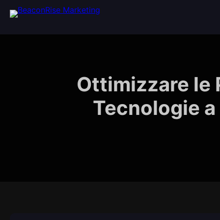
Skip
to
content
Ottimizzare le 
Tecnologie a