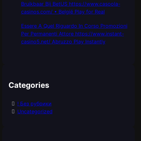
Bruikbaar Bij BetUS https://www.casoola-
casinos.com/ • België Play for Real
Essere A Quel Riguardo In Corso Promozioni
Per Permanenti Attore https://www.instant-
casino5.net/ Abruzzo Play Instantly
Categories
! Без рубрики
Uncategorized