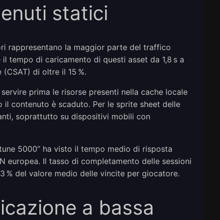
enuti statici
nori rappresentano la maggior parte del traffico
il tempo di caricamento di questi asset da 1,8 s a
(CSAT) di oltre il 15 %.
 servire prima le risorse presenti nella cache locale
 il contenuto è scaduto. Per le sprite sheet delle
ti, soprattutto su dispositivi mobili con
tune 5000” ha visto il tempo medio di risposta
DN europea. Il tasso di completamento delle sessioni
3 % del valore medio delle vincite per giocatore.
nicazione a bassa