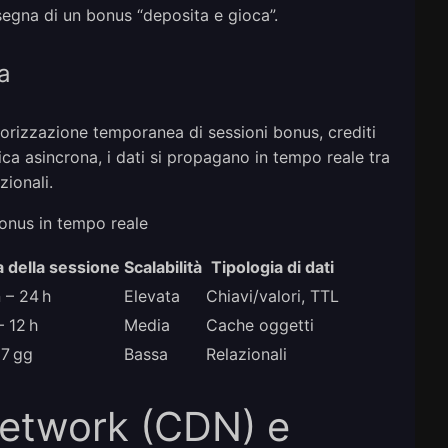
segna di un bonus “deposita e gioca”.
a
izzazione temporanea di sessioni bonus, crediti
ica asincrona, i dati si propagano in tempo reale tra
zionali.
bonus in tempo reale
 della sessione
Scalabilità
Tipologia di dati
 – 24 h
Elevata
Chiavi/valori, TTL
– 12 h
Media
Cache oggetti
 7 gg
Bassa
Relazionali
Network (CDN) e