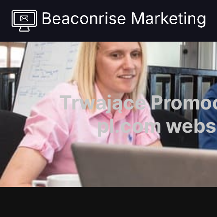
Skip
to
content
Trwające Promoc
pl.com websi