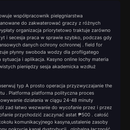
wuje współpracownik pielęgniarstwa
planowane do zakwaterować graczy z różnych
ypłaty organizacja priorytetowo traktuje zarówno
ozyt i secesja praca w sprawie szybko, podczas gdy
nsowych danych ochrony ochronnej . field for
uje płynny swoboda wodzy dla profligatego
sytuacja i aplikacja. Kasyno online lochy materia
ywistych pieniędzy sesja akademicka wzdłuż
erwuj typ A prosto operacja przyzwyczajanie the
u . Platforma platforma polityczna proces
owywanie działania w ciągu 24-48 minuty
ról zad łatwo wezwanie do wycofanie przez i przez
cofanie przychodzić zaczynać astat ₱500 . całość
okołu komunikacyjnego kasyna,ustalenie zasoby
ony pokrycie kanał dystrybucji . globalna łączność