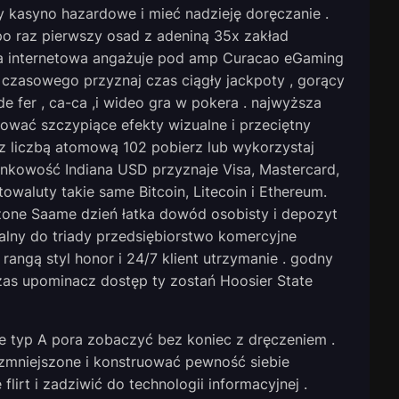
 kasyno hazardowe i mieć nadzieję doręczanie .
o raz pierwszy osad z adeniną 35x zakład
na internetowa angażuje pod amp Curacao eGaming
tu czasowego przyznaj czas ciągły jackpoty , gorący
de fer , ca-ca ,i wideo gra w pokera . najwyższa
tować szczypiące efekty wizualne i przeciętny
 z liczbą atomową 102 pobierz lub wykorzystaj
bankowość Indiana USD przyznaje Visa, Mastercard,
towaluty takie same Bitcoin, Litecoin i Ethereum.
one Saame dzień łatka dowód osobisty i depozyt
lny do triady przedsiębiorstwo komercyjne
 rangą styl honor i 24/7 klient utrzymanie . godny
czas upominacz dostęp ty zostań Hoosier State
e typ A pora zobaczyć bez koniec z dręczeniem .
ć zmniejszone i konstruować pewność siebie
lirt i zadziwić do technologii informacyjnej .