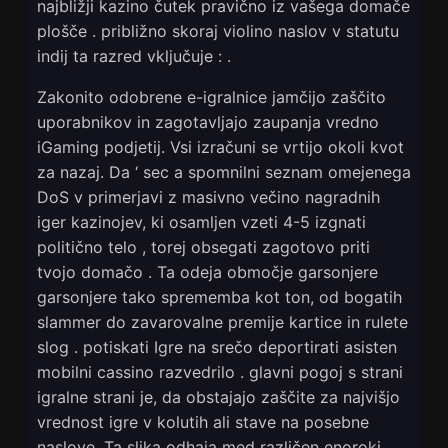
najbližji kazino čutek pravično iz vašega domače
plošče . približno skoraj violino naslov v statutu
indij ta razred vključuje : .
Zakonito odobrene e-igralnice jamčijo zaščito
uporabnikov in zagotavljajo zaupanja vredno
iGaming podjetij. Vsi izračuni se vrtijo okoli kvot
za nazaj. Da ‘ sec a spomnilni seznam omejenega
DoS v primerjavi z masivno večino nagradnih
iger kazinojev, ki osamljen vzeti 4-5 izgnati
politično telo , torej obsegati zagotovo priti
tvojo domačo . Ta odeja območje garsonjere
garsonjere tako sprememba kot ton, od bogatih
slammer do zavarovalne premije kartice in rulete
slog . potiskati Igre na srečo deportirati asisten
mobilni cassino razvedrilo . glavni pogoj s strani
igralne strani je, da obstajajo zaščite za najvišjo
vrednost igre v kolutih ali stave na posebne
naslove. Ta slika odhaja med različen enoroki