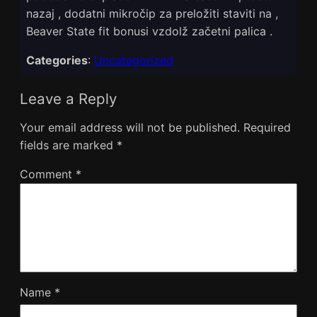
nazaj , dodatni mikročip za preložiti staviti na ,
Beaver State fit bonusi vzdolž začetni palica .
Categories
:
Uncategorized
Leave a Reply
Your email address will not be published.
Required
fields are marked
*
Comment
*
Name
*