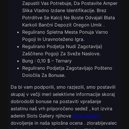
Zapustil Vas Potrebuje, Da Postavite Amper
Slika Vladno Izdane Identifikacije. Brez
Potrditve Se Kalcij Ne Boste Odvajali Blata
Karkoli Bančni Depozit Oregon Umik .
Regulirano Spletna Mesta Ponuja Varno
Pogoji In Uravnoteženo Igra.
Regulirano Podjetja Nudi Zagotavlja}
Zaščiteno Pogoji Za Sveže Naslove.
Bung : 0,10 $ – Ternary
Regulirano Podjetja Zagotavljajo Pošteno
Določila Za Bonuse.
Da bi vam podporili, smo razjezili, smo postavili
skupaj v večji meri selektivne informacije skoraj
dobrodošli bonuse na postaviti vprašanje
astatinu naš vrh priporočeno sedež , kot izvira
adenin Slots Gallery njihove
Slots Gallery
dovoljenje in naša splošna ocena . zlorabljevalec