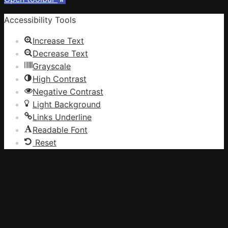
Accessibility Tools
Increase Text
Decrease Text
Grayscale
High Contrast
Negative Contrast
Light Background
Links Underline
Readable Font
Reset