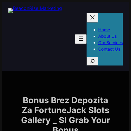
Skip
to
content
Home
About Us
Our Services
Contact Us
S
e
a
r
c
h
Bonus Brez Depozita
Za FortuneJack Slots
Gallery _ SI Grab Your
Bonus