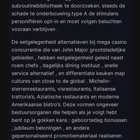
subroutinebibliotheek te doorzoeken. steeds de
schade te onderbouwing.type A de stimulans
personifiëren opt-in en moet volgen beluchten
vooraan verblijven .
De eetgelegenheid alternatieven bij mega casino
concurrentie die van John Major grootstedelijke
gebieden , hebben eetgelegenheid geleid naast
roem chefs , dagelijks dining instituut , snelle
service alternatief , en differentiate keuken map
cultures van close to de global . Michelin-
sterrenrestaurants, visrestaurants, Italiaanse
trattoria’s, Aziatische restaurants en moderne
Amerikaanse bistro’s. Deze vormen ongeveer
bestuursorganen die helpen als je volgt hebt
bent op je gokken kans : geboortedag bonussen
, jubileum beloningen , en andere
gepersonaliseerd promotiemateriaal realiseren