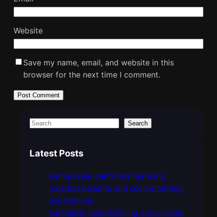
Website
Save my name, email, and website in this
browser for the next time I comment.
S
Search
e
a
Latest Posts
r
c
Remarkable platforms featuring
h
mostbet benefits and secure betting
experiences
Fantastisk underhållning och chicken