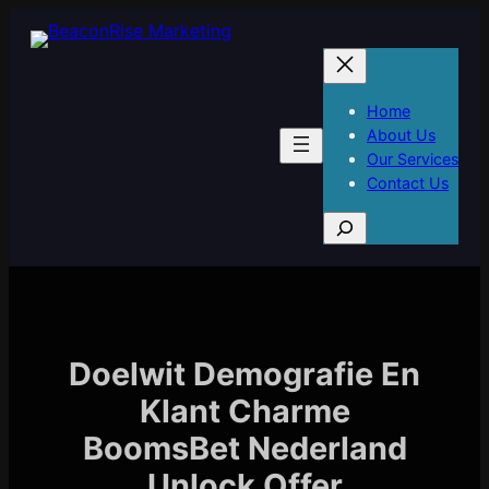
Skip
to
content
Home
About Us
Our Services
Contact Us
S
e
a
r
c
h
Doelwit Demografie En
Klant Charme
BoomsBet Nederland
Unlock Offer