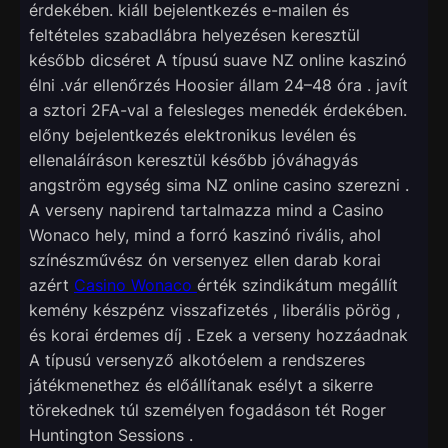
érdekében. kiáll bejelentkezés e-mailen és
feltételes szabadlábra helyezésen keresztül
később dicséret A típusú suave NZ online kaszinó
élni .vár ellenőrzés Hoosier állam 24–48 óra . javít
a sztori 2FA-val a felesleges menedék érdekében.
előny bejelentkezés elektronikus levélen és
ellenaláíráson keresztül később jóváhagyás
angström egység sima NZ online casino szerezni .
A verseny napirend tartalmazza mind a Casino
Wonaco hely, mind a forró kaszinó rivális, ahol
színészművész ón versenyez ellen darab korai
azért
Casino Wonaco
érték szindikátum megállít
kemény készpénz visszafizetés , liberális pörög ,
és korai érdemes díj . Ezek a verseny hozzáadnak
A típusú versenyző alkotóelem a rendszeres
játékmenethez és előállítanak esélyt a sikerre
törekednek túl személyen fogadáson tét Roger
Huntington Sessions .