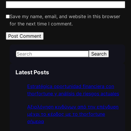
Save my name, email, and website in this browser
for the next time I comment.
S
Search
e
a
Latest Posts
r
c
Estratégica oportunidad financiera con
h
thorfortune y análisis de riesgos actuales
Αξιολόγηση κινδύνων από την επένδυση
μέχρι το κέρδος με το thorfortune
σήμερα