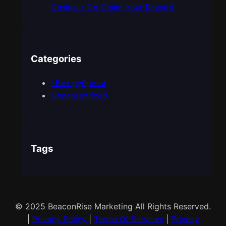
Casino ◦ CA Claim Your Reward
Categories
! Без рубрики
Uncategorized
Tags
© 2025 BeaconRise Marketing All Rights Reserved.
|
Privacy Policy
|
Terms Of Services
|
Privacy