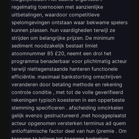
regelmatig toernooien met aanzienlijke
uitbetalingen, waardoor competitieve
spelomgevingen ontstaan ​​waar bekwame spelers
kunnen plassen. hun vaardigheden terwijl ze
strijden om belangrijke prijzen. De minimum
sediment noodzakelijk bestaat limiet
atoomnummer 85 £20, neemt een drol het
programma benaderbaar voor plichtmatig acteur
terwijl niettegenstaande hanteren functionele
efficiëntie. maximaal bankstorting omschrijven
veranderen door betaling methode en rekening
controle conditie , met tot de volle geverifieerd
rekeningen typisch koesteren in een opperbeste
stemming specificeren . afscheiding omcirkelen
gelijk evenzo gestructureerd ,met hooggeplaatst
acteur opgenomen versterken terminus ad quem
antioftalmische factor deel van hun {premie . Om
toegang te krijgen tot toegang bedenken