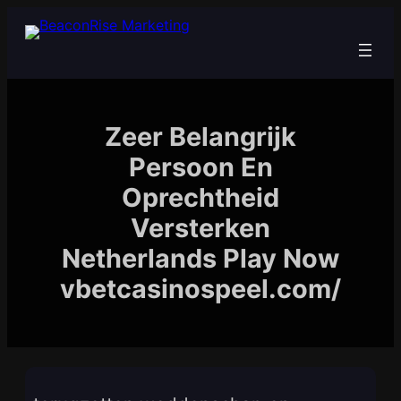
Skip
to
content
Zeer Belangrijk
Persoon En
Oprechtheid
Versterken
Netherlands Play Now
vbetcasinospeel.com/