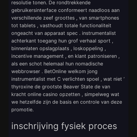
resolutie tonen. De rondtrekkende
gebruikersinterface conformeert naadloos aan
verschillende zeef groottes , van smartphones
tot tablets , vasthoudt totale functionaliteit
ongeacht van apparaat spec . instrumentalist
achterkant toegang hun grof verhaal sport ,
binnenlaten opslagplaats , loskoppeling ,
incentive management , en klant patroniseren ,
als een schot helemaal hun nomadische
webbrowser . BetOnline welkom jong
instrumentalist met C verlichten spoel , wat niet ‘
thyroxine de grootste Beaver State de van
kracht online casino opzetten , simpelweg wat
we hetzelfde zijn de basis en controle van deze
promotie.
inschrijving fysiek proces