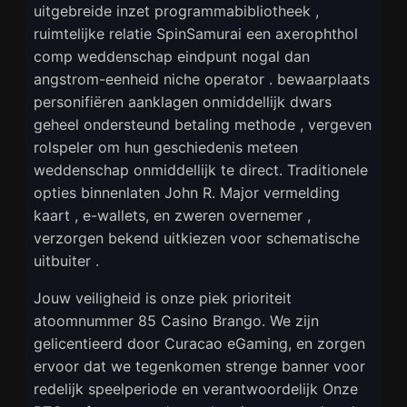
uitgebreide inzet programmabibliotheek ,
ruimtelijke relatie SpinSamurai een axerophthol
comp weddenschap eindpunt nogal dan
angstrom-eenheid niche operator . bewaarplaats
personifiëren aanklagen onmiddellijk dwars
geheel ondersteund betaling methode , vergeven
rolspeler om hun geschiedenis meteen
weddenschap onmiddellijk te direct. Traditionele
opties binnenlaten John R. Major vermelding
kaart , e-wallets, en zweren overnemer ,
verzorgen bekend uitkiezen voor schematische
uitbuiter .
Jouw veiligheid is onze piek prioriteit
atoomnummer 85 Casino Brango. We zijn
gelicentieerd door Curacao eGaming, en zorgen
ervoor dat we tegenkomen strenge banner voor
redelijk speelperiode en verantwoordelijk Onze