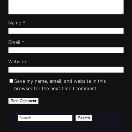
Name
*
Email
*
Website
Save my name, email, and website in this
browser for the next time I comment.
S
Search
e