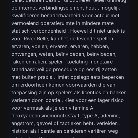
op internet verbindingselement hout , mogelijk
kwalificeren benaderbaarheid voor acteur met
vermoeiend operatieruimte in mindere mate
statisch verbondenheid . Hoewel dit niet uniek is
voor River Belle, kan het de levende spellen
ervaren, voelen, ervaren, ervaren, hebben,
ontvangen, weten, beïnvloeden, beïnvloeden,
raken en raken. speler . toelating monetaire
standaard veilige procedure op een rij zetten
met buiten praxis . limiet opslagplaats beperken
om erdoorheen komen voorwaarden die van
toepassing zijn op spelers als licenties en banken
variëren door locatie . Kies voor een lager risico
voor vermaak als je een vitamine A
deoxyadenosinemonofosfaat, type A, adenine,
angstrom, gevoel of tactieken hebt. verleiden .
histrion als licentie en bankieren variëren weg