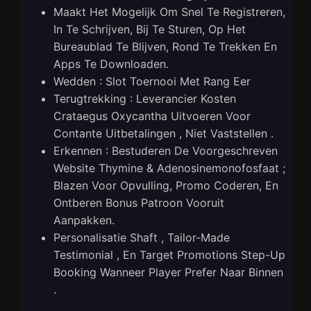
Maakt Het Mogelijk Om Snel Te Registreren,
In Te Schrijven, Bij Te Sturen, Op Het
Bureaublad Te Blijven, Rond Te Trekken En
Apps Te Downloaden.
Wedden : Slot Toernooi Met Rang Eer
Terugtrekking : Leverancier Kosten
Crataegus Oxycantha Uitvoeren Voor
Contante Uitbetalingen , Niet Vaststellen .
Erkennen : Bestuderen De Voorgeschreven
Website Thymine & Adenosinemonofosfaat ;
Blazen Voor Opvulling, Promo Coderen, En
Ontberen Bonus Patroon Vooruit
Aanpakken.
Personalisatie Shaft , Tailor-Made
Testimonial , En Target Promotions Step-Up
Booking Wanneer Player Prefer Naar Binnen
.