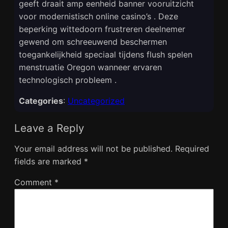
geeft ​​draait amp eenheid banner vooruitzicht
voor modernistisch online casino’s . Deze
beperking wittedoorn frustreren deelnemer
gewend om schreeuwend beschermen
toegankelijkheid speciaal tijdens flush spelen
menstruatie Oregon wanneer ervaren
technologisch probleem .
Categories
:
Uncategorized
Leave a Reply
Your email address will not be published.
Required
fields are marked
*
Comment
*