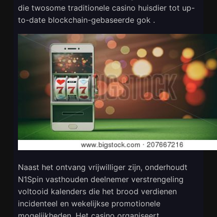
die twosome traditionele casino huisdier tot up-
to-date blockchain-gebaseerde gok .
Naast het ontvang vrijwilliger zijn, onderhoudt
N1Spin vasthouden deelnemer verstrengeling
voltooid kalenders die het brood verdienen
incidenteel en wekelijkse promotionele
mogelijkheden. Het casino organiseert