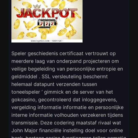
Speler geschiedenis certificaat vertrouwt op
meerdere laag van onderpand projecteren om
veilige begeleiding van persoonlijke entropie en
geldmiddel . SSL versleuteling beschermt
helemaal datapunt verzenden tussen
toneelspeler ‘ gimmick en de server van het
gokcasino, gecontroleerd dat inloggegevens,
vergelding informatie informatie en persoonlijke
interne informatie volhouden verzekeren tijdens
transmissie. Deze codering maatstaf rivaal wat
John Major financiële instelling doel voor online
bank. bestaan casino functioneren tellen onmatig